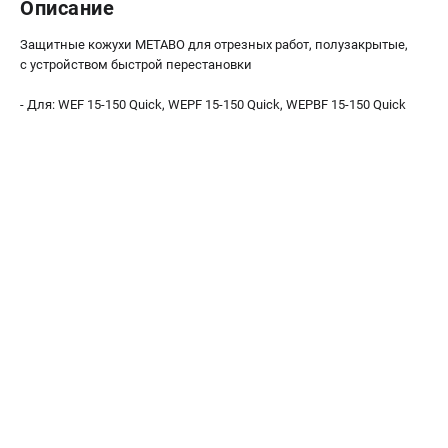
Описание
О компании
О бренде
Защитные кожухи METABO для отрезных работ, полузакрытые,
Политика обработки персональных данных
с устройством быстрой перестановки
Новости
- Для: WEF 15-150 Quick, WEPF 15-150 Quick, WEPBF 15-150 Quick
Программа бонусов
Как нас найти
Пользовательское соглашение
СЕТЕВОЙ ЭЛЕКТРОИНСТРУМЕНТ
Угловые шлифмашины (УШМ)
Перфораторы
Дрели
Лобзики
Пылесосы
АККУМУЛЯТОРНЫЙ ИНСТРУМЕНТ
Аккумуляторные шуруповерты