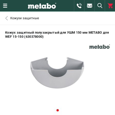
0 
Кожухи защитные
₽
САНКТ-ПЕТЕРБУРГ
Кожух защитный полузакрытый для УШМ 150 мм METABO для
WEF 15-150 (630378000)
+7 (812) 407-39-48
- ЗАКАЗ ИЗДЕЛИЙ
+7 (911) 360-06-14 | +7 (8112) 59-10-67
- ЗАКАЗ ЗАПЧАСТЕЙ
ЗАКАЗАТЬ ЗАПЧАСТЬ
ВХОД ИЛИ РЕГИСТРАЦИЯ
КАТАЛОГ
АКЦИИ