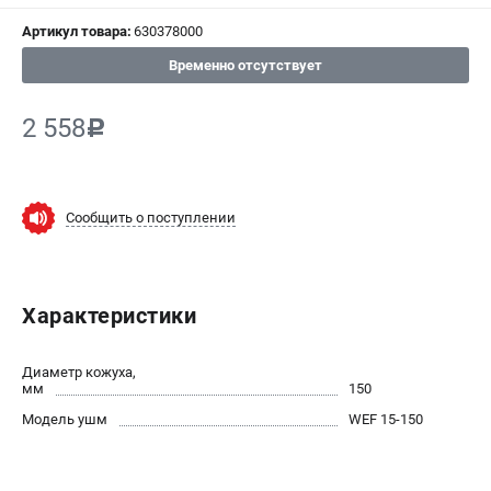
Артикул товара:
630378000
СРАВНЕНИЕ
(
0
)
Временно отсутствует
ИЗБРАННОЕ
(
0
)
2 558
c
МАГАЗИНЫ
СЕРВИС
Сообщить о поступлении
ПОДДЕРЖКА
Сервисный центр
Характеристики
ИНФОРМАЦИЯ
Диаметр кожуха,
Юридическим лицам
мм
150
Контакты
Модель ушм
WEF 15-150
Правила обмена и возврата
Способы оплаты