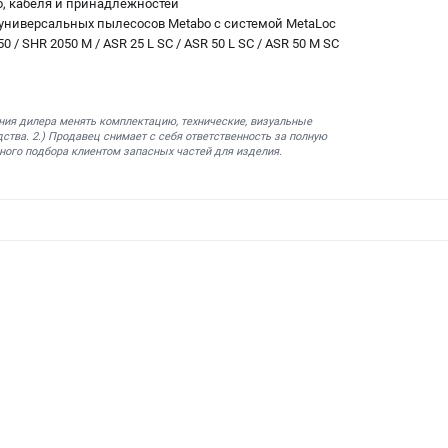
б, кабеля и принадлежностей
универсальных пылесосов Metabo с системой MetaLoc
0 / SHR 2050 M / ASR 25 L SC / ASR 50 L SC / ASR 50 M SC
ния дилера менять комплектацию, технические, визуальные
ства. 2.) Продавец снимает с себя ответственность за полную
ного подбора клиентом запасных частей для изделия.