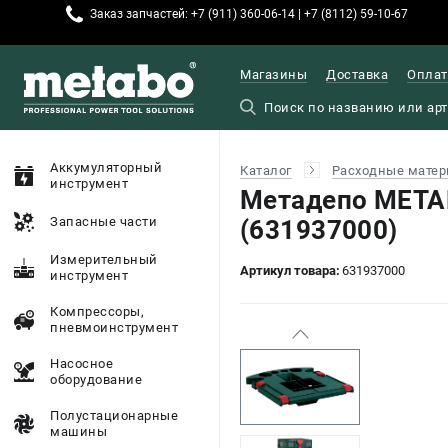
Заказ запчастей: +7 (911) 360-06-14 | +7 (8112) 59-10-67
Магазины
Доставка
Оплат
Аккумуляторный
Каталог
Расходные матер
инструмент
Метадепо META
Запасные части
(631937000)
Измерительный
Артикул товара:
631937000
инструмент
Компрессоры,
пневмоинструмент
Насосное
оборудование
Полустационарные
машины