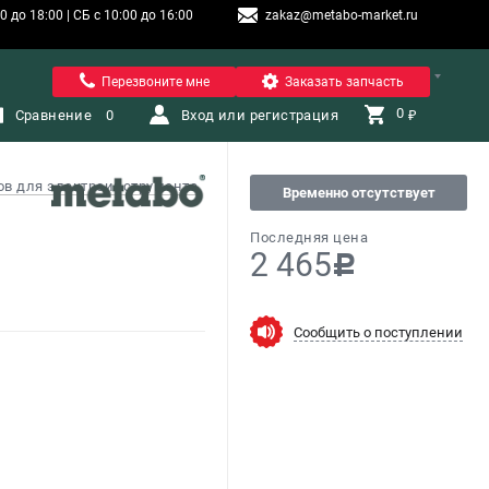
 до 18:00 | СБ с 10:00 до 16:00
zakaz@metabo-market.ru
Санкт-Петербург
Перезвоните мне
Заказать запчасть
0 
Сравнение
0
Вход или регистрация
₽
ов для электроинструмента
Временно отсутствует
Последняя цена
2 465
c
Сообщить о поступлении