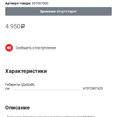
Артикул товара:
657007000
СРАВНЕНИЕ
(
0
)
Временно отсутствует
ИЗБРАННОЕ
(
0
)
4 950
c
МАГАЗИНЫ
Сообщить о поступлении
СЕРВИС
ПОДДЕРЖКА
Характеристики
Сервисный центр
ИНФОРМАЦИЯ
Габариты (ДхШхВ),
см
670*290*325
Юридическим лицам
Контакты
Правила обмена и возврата
Описание
Способы оплаты