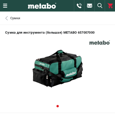
0 
Сумки
₽
САНКТ-ПЕТЕРБУРГ
Сумка для инструмента (большая) METABO 657007000
+7 (812) 407-39-48
- ЗАКАЗ ИЗДЕЛИЙ
+7 (911) 360-06-14 | +7 (8112) 59-10-67
- ЗАКАЗ ЗАПЧАСТЕЙ
ЗАКАЗАТЬ ЗАПЧАСТЬ
ВХОД ИЛИ РЕГИСТРАЦИЯ
КАТАЛОГ
АКЦИИ