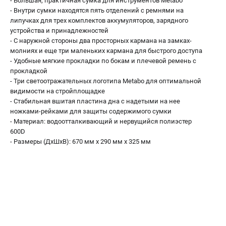
- Большая, практичная сумка для инструментов Metabo
О компании
- Внутри сумки находятся пять отделений с ремнями на
О бренде
липучках для трех комплектов аккумуляторов, зарядного
Политика обработки персональных данных
устройства и принадлежностей
- С наружной стороны два просторных кармана на замках-
Новости
молниях и еще три маленьких кармана для быстрого доступа
Программа бонусов
- Удобные мягкие прокладки по бокам и плечевой ремень с
Как нас найти
прокладкой
Пользовательское соглашение
- Три светоотражательных логотипа Metabo для оптимальной
видимости на стройплощадке
- Стабильная вшитая пластина дна с надетыми на нее
СЕТЕВОЙ ЭЛЕКТРОИНСТРУМЕНТ
ножками-рейками для защиты содержимого сумки
- Материал: водоотталкивающий и нервущийся полиэстер
Угловые шлифмашины (УШМ)
600D
Перфораторы
- Размеры (ДxШxВ): 670 мм x 290 мм x 325 мм
Дрели
Лобзики
Пылесосы
АККУМУЛЯТОРНЫЙ ИНСТРУМЕНТ
Аккумуляторные шуруповерты