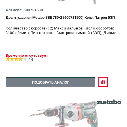
О компании
О бренде
Артикул: 600781500
Политика обработки персональных данных
Дрель ударная Metabo SBE 780-2 (600781500) Кейс, Патрон БЗП
Новости
Количество скоростей: 2; Максимальное число оборотов:
Программа бонусов
3100 об/мин; Тип патрона: Быстрозажимной (БЗП); Диаметр
Как нас найти
патрона: 13 мм; Мощность: 780 Вт
Пользовательское соглашение
Временно отсутствует
СЕТЕВОЙ ЭЛЕКТРОИНСТРУМЕНТ
14
Угловые шлифмашины (УШМ)
Перфораторы
ПОДОБРАТЬ АНАЛОГ
Дрели
Лобзики
Пылесосы
АККУМУЛЯТОРНЫЙ ИНСТРУМЕНТ
Аккумуляторные шуруповерты