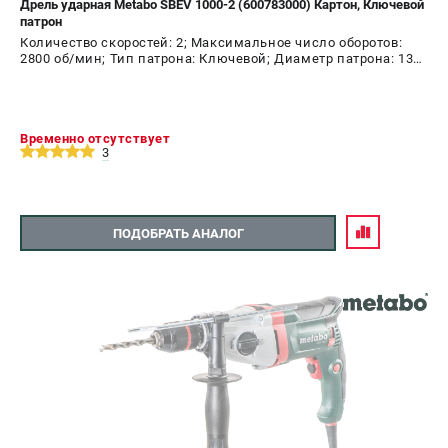
Дрель ударная Metabo SBEV 1000-2 (600783000) Картон, Ключевой
патрон
СРАВНЕНИЕ
(
0
)
Количество скоростей: 2; Максимальное число оборотов:
2800 об/мин; Тип патрона: Ключевой; Диаметр патрона: 13
мм; Мощность: 1010 Вт
ИЗБРАННОЕ
(
0
)
МАГАЗИНЫ
Временно отсутствует
3
СЕРВИС
ПОДОБРАТЬ АНАЛОГ
ПОДДЕРЖКА
Сервисный центр
ИНФОРМАЦИЯ
Юридическим лицам
Контакты
Правила обмена и возврата
Способы оплаты