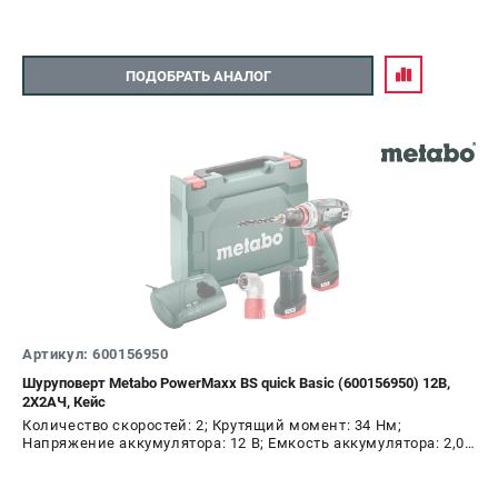
ЗАКАЗ ЗАПЧАСТЕЙ
+7 (911) 360-06-14 | +7 (8112) 59-10-67
ПОДОБРАТЬ АНАЛОГ
zakaz@metabo-market.ru
Артикул: 600156950
Шуруповерт Metabo PowerMaxx BS quick Basic (600156950) 12В,
2Х2АЧ, Кейс
Количество скоростей: 2; Крутящий момент: 34 Нм;
Напряжение аккумулятора: 12 В; Емкость аккумулятора: 2,0
А.ч; Диаметр патрона: 10 мм; Наличие удара: Нет;
Подсветка: Да; Тип двигателя: щеточный