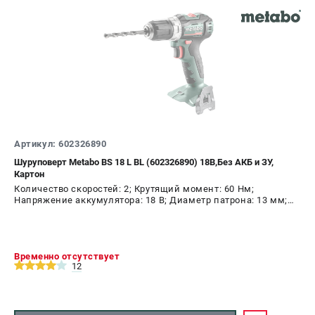
О компании
О бренде
Политика обработки персональных данных
Новости
Программа бонусов
Как нас найти
Пользовательское соглашение
Артикул: 602326890
СЕТЕВОЙ ЭЛЕКТРОИНСТРУМЕНТ
Шуруповерт Metabo BS 18 L BL (602326890) 18В,Без АКБ и ЗУ,
Угловые шлифмашины (УШМ)
Картон
Перфораторы
Количество скоростей: 2; Крутящий момент: 60 Нм;
Напряжение аккумулятора: 18 В; Диаметр патрона: 13 мм;
Дрели
Наличие удара: Нет; Подсветка: Да; Тип двигателя:
Лобзики
бесщеточный
Пылесосы
Временно отсутствует
12
АККУМУЛЯТОРНЫЙ ИНСТРУМЕНТ
Аккумуляторные шуруповерты