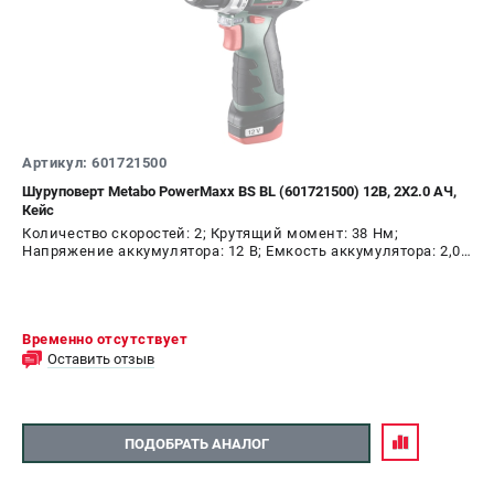
СРАВНЕНИЕ
(
0
)
ИЗБРАННОЕ
(
0
)
МАГАЗИНЫ
Артикул: 601721500
Шуруповерт Metabo PowerMaxx BS BL (601721500) 12В, 2Х2.0 АЧ,
СЕРВИС
Кейс
Количество скоростей: 2; Крутящий момент: 38 Нм;
Напряжение аккумулятора: 12 В; Емкость аккумулятора: 2,0
ПОДДЕРЖКА
А.ч; Диаметр патрона: 10 мм; Наличие удара: Нет;
Подсветка: Да; Тип двигателя: бесщеточный
Сервисный центр
Временно отсутствует
ИНФОРМАЦИЯ
Оставить отзыв
Юридическим лицам
Контакты
ПОДОБРАТЬ АНАЛОГ
Правила обмена и возврата
Способы оплаты