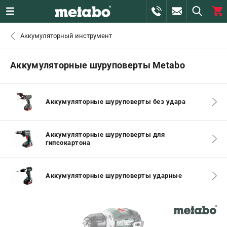
0 
Аккумуляторный инструмент
₽
САНКТ-ПЕТЕРБУРГ
Аккумуляторные шуруповерты Metabo
+7 (812) 407-39-48
- ЗАКАЗ ИЗДЕЛИЙ
Аккумуляторные шуруповерты без удара
+7 (911) 360-06-14 | +7 (8112) 59-10-67
- ЗАКАЗ ЗАПЧАСТЕЙ
Аккумуляторные шуруповерты для
гипсокартона
ЗАКАЗАТЬ ЗАПЧАСТЬ
ВХОД ИЛИ РЕГИСТРАЦИЯ
Аккумуляторные шуруповерты ударные
КАТАЛОГ
АКЦИИ