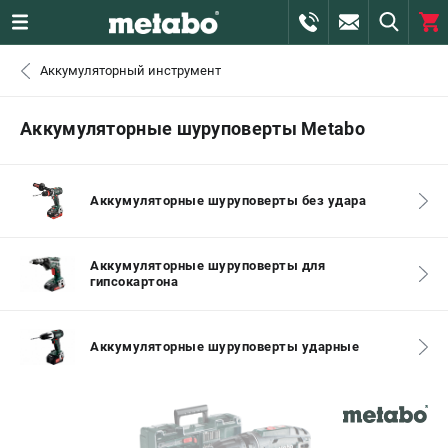
0 
Аккумуляторный инструмент
₽
САНКТ-ПЕТЕРБУРГ
Аккумуляторные шуруповерты Metabo
+7 (812) 407-39-48
- ЗАКАЗ ИЗДЕЛИЙ
Аккумуляторные шуруповерты без удара
+7 (911) 360-06-14 | +7 (8112) 59-10-67
- ЗАКАЗ ЗАПЧАСТЕЙ
Аккумуляторные шуруповерты для
гипсокартона
ЗАКАЗАТЬ ЗАПЧАСТЬ
ВХОД ИЛИ РЕГИСТРАЦИЯ
Аккумуляторные шуруповерты ударные
КАТАЛОГ
АКЦИИ