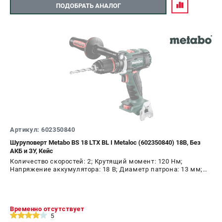
Аккумуляторные перфораторы
ПОДОБРАТЬ АНАЛОГ
Аккумуляторные УШМ
Наборы инструмента
Аккумуляторные лобзики
РАСХОДНЫЕ МАТЕРИАЛЫ И АКСЕССУАРЫ
Аккумуляторы и зарядные устройства
Запчасти для изделий
Кейсы и сумки
Артикул: 602350840
ТЕЛЕФОН (САНКТ-ПЕТЕРБУРГ)
Шуруповерт Metabo BS 18 LTX BL I Metaloc (602350840) 18В, Без
+7 (812) 407-39-48
АКБ и ЗУ, Кейс
Информация размещённая на сайте не является публичной
Количество скоростей: 2; Крутящий момент: 120 Нм;
офертой.
Напряжение аккумулятора: 18 В; Диаметр патрона: 13 мм;
8 (812) 318-40-26
Наличие удара: Нет; Подсветка: Да; Тип двигателя:
бесщеточный
8 (800) 550-70-46
Режим работы колл-центра:
пн-пт - с 9:00 до 18:00
Временно отсутствует
сб - с 10:00 до 16:00
5
вс - выходной