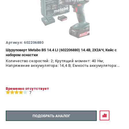
СРАВНЕНИЕ
(
0
)
ИЗБРАННОЕ
(
0
)
МАГАЗИНЫ
Артикул: 602206880
Шуруповерт Metabo BS 14.4 LI (602206880) 14.4В, 2X2АЧ, Кейс с
СЕРВИС
набором оснастки
Количество скоростей: 2; Крутящий момент: 40 Нм;
Напряжение аккумулятора: 14,4 В; Емкость аккумулятора:
ПОДДЕРЖКА
2,0 А.ч; Диаметр патрона: 10 мм; Наличие удара: Нет;
Подсветка: Да; Тип двигателя: щеточный
Сервисный центр
Временно отсутствует
ИНФОРМАЦИЯ
7
Юридическим лицам
Контакты
ПОДОБРАТЬ АНАЛОГ
Правила обмена и возврата
Способы оплаты