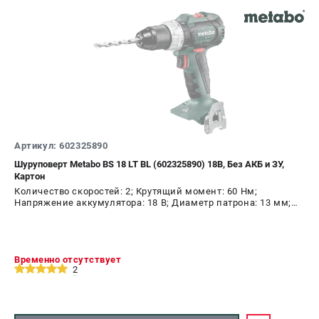
О компании
О бренде
Политика обработки персональных данных
Новости
Программа бонусов
Как нас найти
Пользовательское соглашение
Артикул: 602325890
СЕТЕВОЙ ЭЛЕКТРОИНСТРУМЕНТ
Шуруповерт Metabo BS 18 LT BL (602325890) 18В, Без АКБ и ЗУ,
Угловые шлифмашины (УШМ)
Картон
Перфораторы
Количество скоростей: 2; Крутящий момент: 60 Нм;
Напряжение аккумулятора: 18 В; Диаметр патрона: 13 мм;
Дрели
Наличие удара: Нет; Подсветка: Да; Тип двигателя:
Лобзики
бесщеточный
Пылесосы
Временно отсутствует
2
АККУМУЛЯТОРНЫЙ ИНСТРУМЕНТ
Аккумуляторные шуруповерты