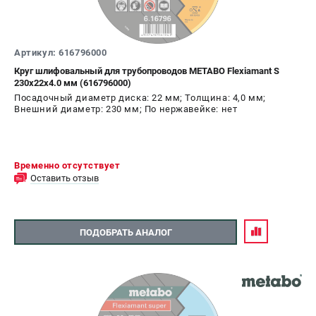
СРАВНЕНИЕ
(
0
)
Артикул: 616796000
ИЗБРАННОЕ
(
0
)
Круг шлифовальный для трубопроводов METABO Flexiamant S
230x22х4.0 мм (616796000)
МАГАЗИНЫ
Посадочный диаметр диска: 22 мм; Толщина: 4,0 мм;
Внешний диаметр: 230 мм; По нержавейке: нет
СЕРВИС
Временно отсутствует
ПОДДЕРЖКА
Оставить отзыв
Сервисный центр
ИНФОРМАЦИЯ
ПОДОБРАТЬ АНАЛОГ
Юридическим лицам
Контакты
Правила обмена и возврата
Способы оплаты