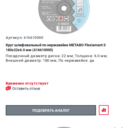
О компании
О бренде
Политика обработки персональных данных
Новости
Программа бонусов
Как нас найти
Артикул: 616610000
Пользовательское соглашение
Круг шлифовальный по нержавейке METABO Flexiamant S
180x22х6.0 мм (616610000)
Посадочный диаметр диска: 22 мм; Толщина: 6.0 мм;
СЕТЕВОЙ ЭЛЕКТРОИНСТРУМЕНТ
Внешний диаметр: 180 мм; По нержавейке: да
Угловые шлифмашины (УШМ)
Перфораторы
Дрели
Временно отсутствует
Оставить отзыв
Лобзики
Пылесосы
ПОДОБРАТЬ АНАЛОГ
АККУМУЛЯТОРНЫЙ ИНСТРУМЕНТ
Аккумуляторные шуруповерты