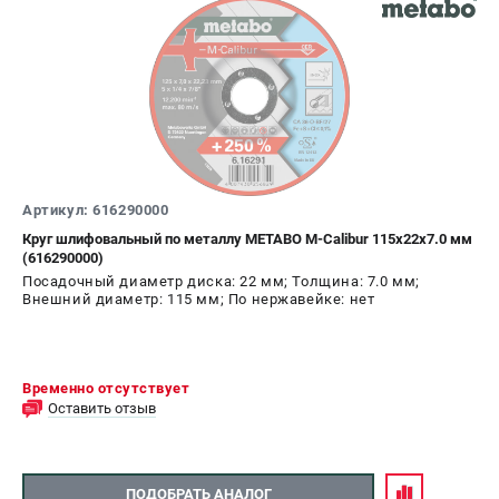
Аккумуляторные перфораторы
Аккумуляторные УШМ
Наборы инструмента
Аккумуляторные лобзики
РАСХОДНЫЕ МАТЕРИАЛЫ И АКСЕССУАРЫ
Аккумуляторы и зарядные устройства
Запчасти для изделий
Артикул: 616290000
Кейсы и сумки
Круг шлифовальный по металлу METABO M-Calibur 115х22х7.0 мм
(616290000)
Посадочный диаметр диска: 22 мм; Толщина: 7.0 мм;
Внешний диаметр: 115 мм; По нержавейке: нет
ТЕЛЕФОН (САНКТ-ПЕТЕРБУРГ)
+7 (812) 407-39-48
Информация размещённая на сайте не является публичной
офертой.
Временно отсутствует
8 (812) 318-40-26
Оставить отзыв
8 (800) 550-70-46
Режим работы колл-центра:
пн-пт - с 9:00 до 18:00
сб - с 10:00 до 16:00
ПОДОБРАТЬ АНАЛОГ
вс - выходной