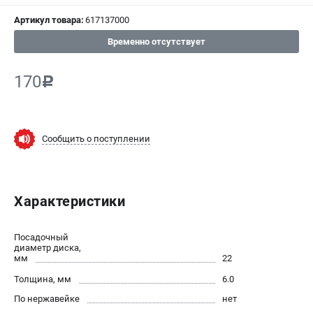
Артикул товара:
617137000
СРАВНЕНИЕ
(
0
)
Временно отсутствует
ИЗБРАННОЕ
(
0
)
170
c
МАГАЗИНЫ
СЕРВИС
Сообщить о поступлении
ПОДДЕРЖКА
Сервисный центр
Характеристики
ИНФОРМАЦИЯ
Посадочный
Юридическим лицам
диаметр диска,
мм
22
Контакты
Толщина, мм
6.0
Правила обмена и возврата
По нержавейке
нет
Способы оплаты