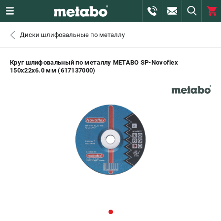
0 
Диски шлифовальные по металлу
₽
САНКТ-ПЕТЕРБУРГ
Круг шлифовальный по металлу METABO SP-Novoflex
150x22х6.0 мм (617137000)
+7 (812) 407-39-48
- ЗАКАЗ ИЗДЕЛИЙ
+7 (911) 360-06-14 | +7 (8112) 59-10-67
- ЗАКАЗ ЗАПЧАСТЕЙ
ЗАКАЗАТЬ ЗАПЧАСТЬ
ВХОД ИЛИ РЕГИСТРАЦИЯ
КАТАЛОГ
АКЦИИ