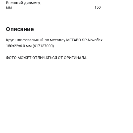
О компании
Внешний диаметр,
мм
150
О бренде
Политика обработки персональных данных
Новости
Описание
Программа бонусов
Как нас найти
Круг шлифовальный по металлу METABO SP-Novoflex
150x22х6.0 мм (617137000)
Пользовательское соглашение
ФОТО МОЖЕТ ОТЛИЧАТЬСЯ ОТ ОРИГИНАЛА!
СЕТЕВОЙ ЭЛЕКТРОИНСТРУМЕНТ
Угловые шлифмашины (УШМ)
Перфораторы
Дрели
Лобзики
Пылесосы
АККУМУЛЯТОРНЫЙ ИНСТРУМЕНТ
Аккумуляторные шуруповерты