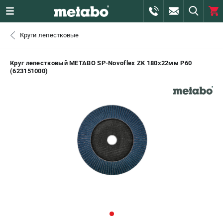
0 
Круги лепестковые
₽
САНКТ-ПЕТЕРБУРГ
Круг лепестковый METABO SP-Novoflex ZK 180х22мм P60
(623151000)
+7 (812) 407-39-48
- ЗАКАЗ ИЗДЕЛИЙ
+7 (911) 360-06-14 | +7 (8112) 59-10-67
- ЗАКАЗ ЗАПЧАСТЕЙ
ЗАКАЗАТЬ ЗАПЧАСТЬ
ВХОД ИЛИ РЕГИСТРАЦИЯ
КАТАЛОГ
АКЦИИ