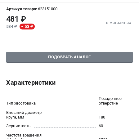
Артикул товара:
623151000
СРАВНЕНИЕ
(
0
)
481 ₽
в магазинах
534 ₽
− 53 ₽
ИЗБРАННОЕ
(
0
)
МАГАЗИНЫ
ПОДОБРАТЬ АНАЛОГ
СЕРВИС
ПОДДЕРЖКА
Характеристики
Сервисный центр
Посадочное
ИНФОРМАЦИЯ
Тип хвостовика
отверстие
Юридическим лицам
Внешний диаметр
круга, мм
180
Контакты
Правила обмена и возврата
Зернистость
60
Способы оплаты
Частота вращения