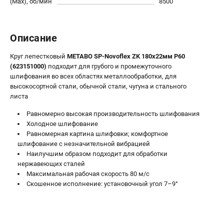
(Max), об/мин
8500
О компании
О бренде
Политика обработки персональных данных
Описание
Новости
Программа бонусов
Круг лепестковый
METABO SP-Novoflex ZK 180х22мм P60
Как нас найти
(623151000)
подходит для грубого и промежуточного
шлифования во всех областях металлообработки, для
Пользовательское соглашение
высокосортной стали, обычной стали, чугуна и стального
листа
СЕТЕВОЙ ЭЛЕКТРОИНСТРУМЕНТ
Равномерно высокая производительность шлифования
Угловые шлифмашины (УШМ)
Холодное шлифование
Перфораторы
Равномерная картина шлифовки; комфортное
шлифование с незначительной вибрацией
Дрели
Наилучшим образом подходит для обработки
Лобзики
нержавеющих сталей
Пылесосы
Максимальная рабочая скорость 80 м/с
Скошенное исполнение: установочный угол 7–9°
АККУМУЛЯТОРНЫЙ ИНСТРУМЕНТ
Аккумуляторные шуруповерты