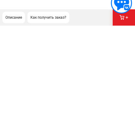
Описание
Как получить заказ?
ПОДДЕРЖКА
Сервисный центр
ИНФОРМАЦИЯ
Юридическим лицам
Контакты
Правила обмена и возврата
Способы оплаты
О компании
О бренде