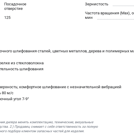
Посадочное
Зернистость
отверстие
Частота вращения (Max), о
125
мин
точного шлифования сталей, цветных металлов, дерева и полимерных м
релке из стекловолокна
ительность шлифования
верхность; комфортное шлифование с незначительной вибрацией
 80 м/с
очный угол 7-9°
ния дилера менять комплектацию, технические, визуальные
ства. 2.) Продавец снимает с себя ответственность за полную
ного подбора клиентом запасных частей для изделия.