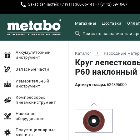
Заказ запчастей: +7 (911) 360-06-14 | +7 (8112) 59-10-67
Магазины
Доставка
Оплат
Аккумуляторный
Каталог
Расходные матер
инструмент
Круг лепестко
Запасные части
P60 наклонный 
Измерительный
Артикул товара:
624396000
инструмент
Компрессоры,
пневмоинструмент
Насосное
оборудование
Полустационарные
машины