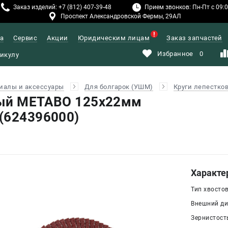
Заказ изделий: +7 (812) 407-39-48
Прием звонков: Пн-Пт с 09:00
Проспект Александровской Фермы, 29АЛ
а
Сервис
Акции
Юридическим лицам
Заказ запчастей
Избранное
0
иалы и аксессуары
Для болгарок (УШМ)
Круги лепестко
вый METABO 125х22мм
(624396000)
Характе
Тип хвосто
Внешний диа
Зернистость