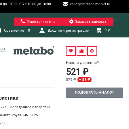
 до 18:00 | СБ с 10:00 до 16:00
zakaz@metabo-market.ru
Санкт-Петербург
Перезвоните мне
Заказать запчасть
0 
Сравнение
0
Вход или регистрация
₽
вые
Нашли дешевле?
521 ₽
579 ₽
− 58 ₽
ПОДОБРАТЬ АНАЛОГ
ристики
вика : Посадочное отверстие
метр круга, мм : 125
 : 60