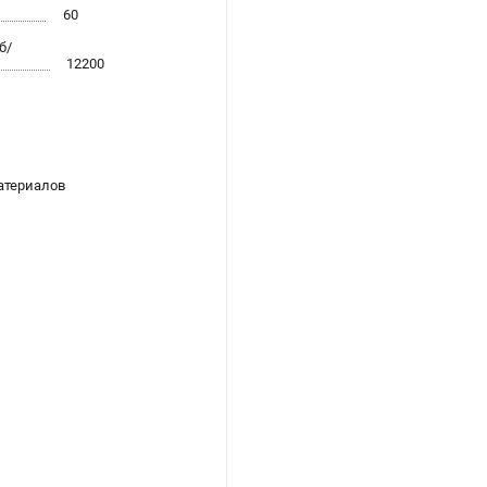
60
б/
12200
атериалов