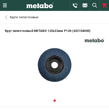
0 
Круги лепестковые
₽
САНКТ-ПЕТЕРБУРГ
Круг лепестковый METABO 125х22мм P120 (623154000)
+7 (812) 407-39-48
- ЗАКАЗ ИЗДЕЛИЙ
+7 (911) 360-06-14 | +7 (8112) 59-10-67
- ЗАКАЗ ЗАПЧАСТЕЙ
ЗАКАЗАТЬ ЗАПЧАСТЬ
ВХОД ИЛИ РЕГИСТРАЦИЯ
КАТАЛОГ
АКЦИИ