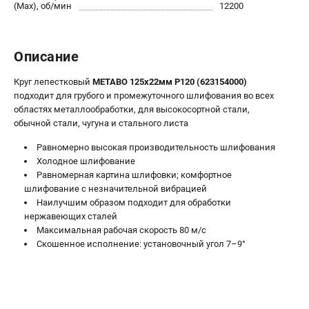
О компании
(Max), об/мин
12200
О бренде
Политика обработки персональных данных
Описание
Новости
Программа бонусов
Круг лепестковый
METABO 125х22мм P120 (623154000)
Как нас найти
подходит для грубого и промежуточного шлифования во всех
Пользовательское соглашение
областях металлообработки, для высокосортной стали,
обычной стали, чугуна и стального листа
СЕТЕВОЙ ЭЛЕКТРОИНСТРУМЕНТ
Равномерно высокая производительность шлифования
Холодное шлифование
Угловые шлифмашины (УШМ)
Равномерная картина шлифовки; комфортное
Перфораторы
шлифование с незначительной вибрацией
Дрели
Наилучшим образом подходит для обработки
нержавеющих сталей
Лобзики
Максимальная рабочая скорость 80 м/с
Пылесосы
Скошенное исполнение: установочный угол 7–9°
АККУМУЛЯТОРНЫЙ ИНСТРУМЕНТ
Аккумуляторные шуруповерты