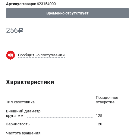
Артикул товара:
623154000
СРАВНЕНИЕ
(
0
)
Временно отсутствует
ИЗБРАННОЕ
(
0
)
256
c
МАГАЗИНЫ
Сообщить о поступлении
СЕРВИС
ПОДДЕРЖКА
Характеристики
Сервисный центр
ИНФОРМАЦИЯ
Посадочное
Тип хвостовика
отверстие
Юридическим лицам
Внешний диаметр
Контакты
круга, мм
125
Правила обмена и возврата
Зернистость
120
Способы оплаты
Частота вращения