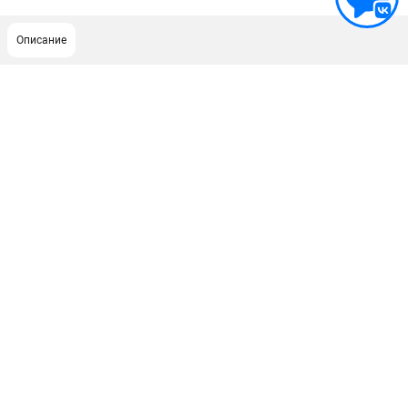
Описание
ПОДДЕРЖКА
Сервисный центр
ИНФОРМАЦИЯ
Юридическим лицам
Контакты
Правила обмена и возврата
Способы оплаты
О компании
О бренде
Политика обработки персональных данных