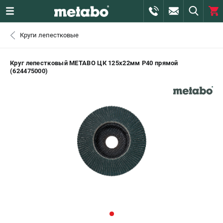
0 
Круги лепестковые
₽
САНКТ-ПЕТЕРБУРГ
Круг лепестковый METABO ЦК 125х22мм P40 прямой
(624475000)
+7 (812) 407-39-48
- ЗАКАЗ ИЗДЕЛИЙ
+7 (911) 360-06-14 | +7 (8112) 59-10-67
- ЗАКАЗ ЗАПЧАСТЕЙ
ЗАКАЗАТЬ ЗАПЧАСТЬ
ВХОД ИЛИ РЕГИСТРАЦИЯ
КАТАЛОГ
АКЦИИ