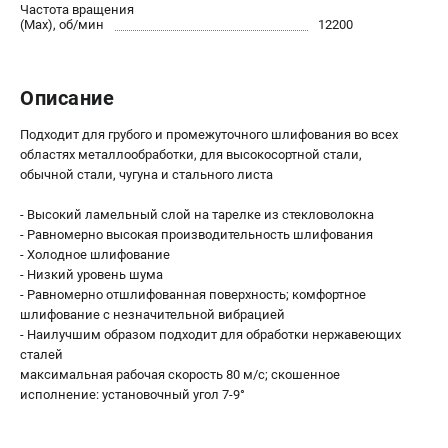
О компании
Частота вращения
(Max), об/мин
12200
О бренде
Политика обработки персональных данных
Новости
Описание
Программа бонусов
Как нас найти
Подходит для грубого и промежуточного шлифования во всех
областях металлообработки, для высокосортной стали,
Пользовательское соглашение
обычной стали, чугуна и стального листа
СЕТЕВОЙ ЭЛЕКТРОИНСТРУМЕНТ
- Высокий ламельный слой на тарелке из стекловолокна
- Равномерно высокая производительность шлифования
Угловые шлифмашины (УШМ)
- Холодное шлифование
Перфораторы
- Низкий уровень шума
Дрели
- Равномерно отшлифованная поверхность; комфортное
шлифование с незначительной вибрацией
Лобзики
- Наилучшим образом подходит для обработки нержавеющих
Пылесосы
сталей
максимальная рабочая скорость 80 м/с; скошенное
АККУМУЛЯТОРНЫЙ ИНСТРУМЕНТ
исполнение: установочный угол 7-9°
Аккумуляторные шуруповерты