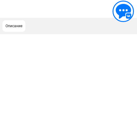
Описание
ПОДДЕРЖКА
Сервисный центр
ИНФОРМАЦИЯ
Юридическим лицам
Контакты
Правила обмена и возврата
Способы оплаты
О компании