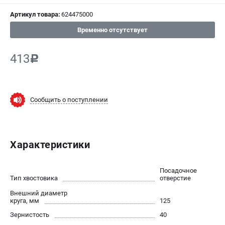
Артикул товара:
624475000
СРАВНЕНИЕ
(
0
)
Временно отсутствует
ИЗБРАННОЕ
(
0
)
413
c
МАГАЗИНЫ
СЕРВИС
Сообщить о поступлении
ПОДДЕРЖКА
Сервисный центр
Характеристики
ИНФОРМАЦИЯ
Посадочное
Юридическим лицам
Тип хвостовика
отверстие
Контакты
Внешний диаметр
круга, мм
125
Правила обмена и возврата
Зернистость
40
Способы оплаты