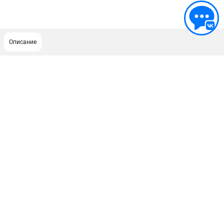
Описание
ПОДДЕРЖКА
Сервисный центр
ИНФОРМАЦИЯ
Юридическим лицам
Контакты
Правила обмена и возврата
Способы оплаты
О компании