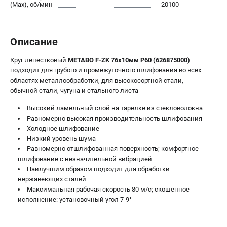
О компании
(Max), об/мин
20100
О бренде
Политика обработки персональных данных
Описание
Новости
Программа бонусов
Круг лепестковый
METABO F-ZK 76х10мм P60 (626875000)
Как нас найти
подходит для грубого и промежуточного шлифования во всех
Пользовательское соглашение
областях металлообработки, для высокосортной стали,
обычной стали, чугуна и стального листа
СЕТЕВОЙ ЭЛЕКТРОИНСТРУМЕНТ
Высокий ламельный слой на тарелке из стекловолокна
Равномерно высокая производительность шлифования
Угловые шлифмашины (УШМ)
Холодное шлифование
Перфораторы
Низкий уровень шума
Дрели
Равномерно отшлифованная поверхность; комфортное
шлифование с незначительной вибрацией
Лобзики
Наилучшим образом подходит для обработки
Пылесосы
нержавеющих сталей
Максимальная рабочая скорость 80 м/с; скошенное
АККУМУЛЯТОРНЫЙ ИНСТРУМЕНТ
исполнение: установочный угол 7-9°
Аккумуляторные шуруповерты