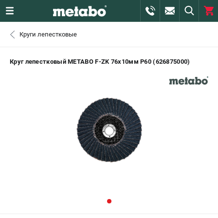
0 
Круги лепестковые
₽
САНКТ-ПЕТЕРБУРГ
Круг лепестковый METABO F-ZK 76х10мм P60 (626875000)
+7 (812) 407-39-48
- ЗАКАЗ ИЗДЕЛИЙ
+7 (911) 360-06-14 | +7 (8112) 59-10-67
- ЗАКАЗ ЗАПЧАСТЕЙ
ЗАКАЗАТЬ ЗАПЧАСТЬ
ВХОД ИЛИ РЕГИСТРАЦИЯ
КАТАЛОГ
АКЦИИ