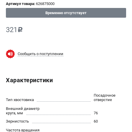
Артикул товара:
626875000
СРАВНЕНИЕ
(
0
)
Временно отсутствует
ИЗБРАННОЕ
(
0
)
321
c
МАГАЗИНЫ
Сообщить о поступлении
СЕРВИС
ПОДДЕРЖКА
Характеристики
Сервисный центр
ИНФОРМАЦИЯ
Посадочное
Тип хвостовика
отверстие
Юридическим лицам
Внешний диаметр
Контакты
круга, мм
76
Правила обмена и возврата
Зернистость
60
Способы оплаты
Частота вращения