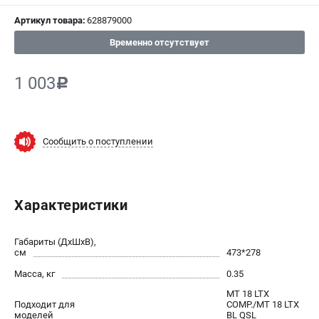
Артикул товара:
628879000
СРАВНЕНИЕ
(
0
)
Временно отсутствует
ИЗБРАННОЕ
(
0
)
1 003
c
МАГАЗИНЫ
СЕРВИС
Сообщить о поступлении
ПОДДЕРЖКА
Сервисный центр
Характеристики
ИНФОРМАЦИЯ
Габариты (ДхШхВ),
Юридическим лицам
см
473*278
Контакты
Масса, кг
0.35
Правила обмена и возврата
MT 18 LTX
Подходит для
COMP./MT 18 LTX
Способы оплаты
моделей
BL QSL