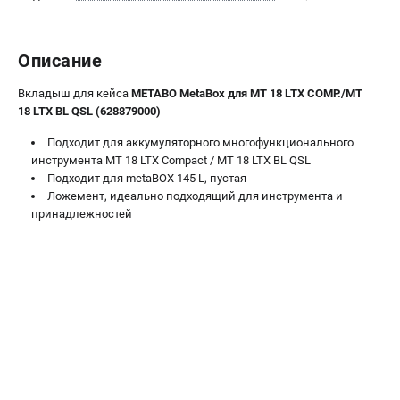
О компании
О бренде
Политика обработки персональных данных
Описание
Новости
Вкладыш для кейса
METABO MetaBox для MT 18 LTX COMP./MT
Программа бонусов
18 LTX BL QSL (628879000)
Как нас найти
Пользовательское соглашение
Подходит для аккумуляторного многофункционального
инструмента MT 18 LTX Compact / MT 18 LTX BL QSL
Подходит для metaBOX 145 L, пустая
СЕТЕВОЙ ЭЛЕКТРОИНСТРУМЕНТ
Ложемент, идеально подходящий для инструмента и
принадлежностей
Угловые шлифмашины (УШМ)
Перфораторы
Дрели
Лобзики
Пылесосы
АККУМУЛЯТОРНЫЙ ИНСТРУМЕНТ
Аккумуляторные шуруповерты