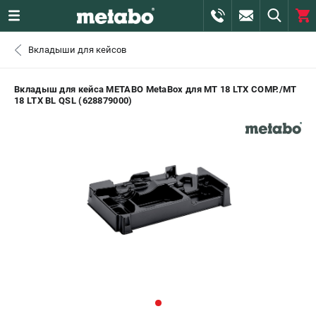
0 
Вкладыши для кейсов
₽
САНКТ-ПЕТЕРБУРГ
Вкладыш для кейса METABO MetaBox для MT 18 LTX COMP./MT
18 LTX BL QSL (628879000)
+7 (812) 407-39-48
- ЗАКАЗ ИЗДЕЛИЙ
+7 (911) 360-06-14 | +7 (8112) 59-10-67
- ЗАКАЗ ЗАПЧАСТЕЙ
ЗАКАЗАТЬ ЗАПЧАСТЬ
ВХОД ИЛИ РЕГИСТРАЦИЯ
КАТАЛОГ
АКЦИИ