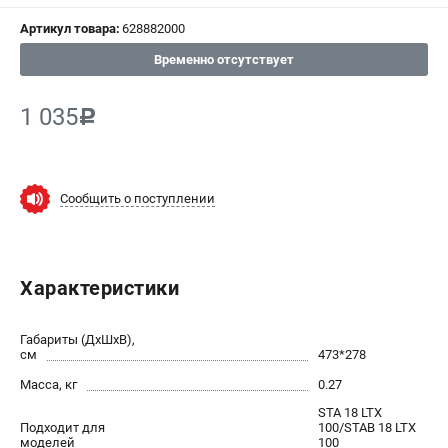
Артикул товара:
628882000
СРАВНЕНИЕ
(
0
)
Временно отсутствует
ИЗБРАННОЕ
(
0
)
1 035
c
МАГАЗИНЫ
СЕРВИС
Сообщить о поступлении
ПОДДЕРЖКА
Сервисный центр
Характеристики
ИНФОРМАЦИЯ
Габариты (ДхШхВ),
Юридическим лицам
см
473*278
Контакты
Масса, кг
0.27
Правила обмена и возврата
STA 18 LTX
Подходит для
100/STAB 18 LTX
Способы оплаты
моделей
100