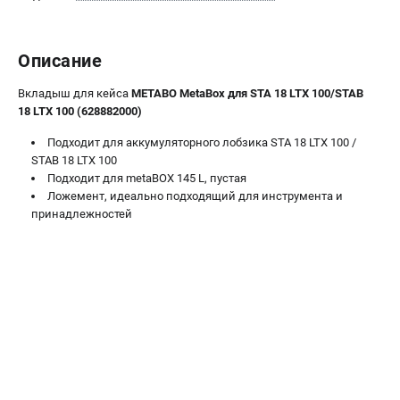
О компании
О бренде
Политика обработки персональных данных
Описание
Новости
Вкладыш для кейса
METABO MetaBox для STA 18 LTX 100/STAB
Программа бонусов
18 LTX 100 (628882000)
Пользовательское соглашение
Подходит для аккумуляторного лобзика STA 18 LTX 100 /
STAB 18 LTX 100
СЕТЕВОЙ ЭЛЕКТРОИНСТРУМЕНТ
Подходит для metaBOX 145 L, пустая
Угловые шлифмашины (УШМ)
Ложемент, идеально подходящий для инструмента и
принадлежностей
Перфораторы
Дрели
Лобзики
Пылесосы
АККУМУЛЯТОРНЫЙ ИНСТРУМЕНТ
Аккумуляторные шуруповерты
Аккумуляторные перфораторы