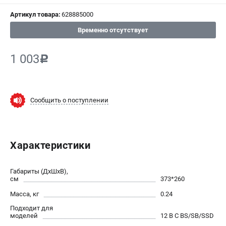
Артикул товара:
628885000
СРАВНЕНИЕ
(
0
)
Временно отсутствует
ИЗБРАННОЕ
(
0
)
1 003
c
МАГАЗИНЫ
СЕРВИС
Сообщить о поступлении
ПОДДЕРЖКА
Сервисный центр
Характеристики
ИНФОРМАЦИЯ
Габариты (ДхШхВ),
Юридическим лицам
см
373*260
Контакты
Масса, кг
0.24
Правила обмена и возврата
Подходит для
моделей
12 В С BS/SB/SSD
Способы оплаты