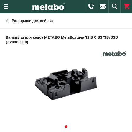
0 
Вкладыши для кейсов
₽
САНКТ-ПЕТЕРБУРГ
Вкладыш для кейса METABO MetaBox для 12 В С BS/SB/SSD
(628885000)
+7 (812) 407-39-48
- ЗАКАЗ ИЗДЕЛИЙ
+7 (911) 360-06-14 | +7 (8112) 59-10-67
- ЗАКАЗ ЗАПЧАСТЕЙ
ЗАКАЗАТЬ ЗАПЧАСТЬ
ВХОД ИЛИ РЕГИСТРАЦИЯ
КАТАЛОГ
АКЦИИ