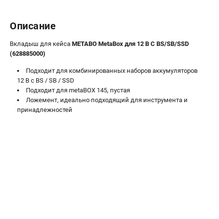
О компании
О бренде
Описание
Политика обработки персональных данных
Новости
Вкладыш для кейса
METABO MetaBox для 12 В С BS/SB/SSD
Программа бонусов
(628885000)
Как нас найти
Подходит для комбинированных наборов аккумуляторов
Пользовательское соглашение
12 В с BS / SB / SSD
Подходит для metaBOX 145, пустая
Ложемент, идеально подходящий для инструмента и
СЕТЕВОЙ ЭЛЕКТРОИНСТРУМЕНТ
принадлежностей
Угловые шлифмашины (УШМ)
Перфораторы
Дрели
Лобзики
Пылесосы
АККУМУЛЯТОРНЫЙ ИНСТРУМЕНТ
Аккумуляторные шуруповерты