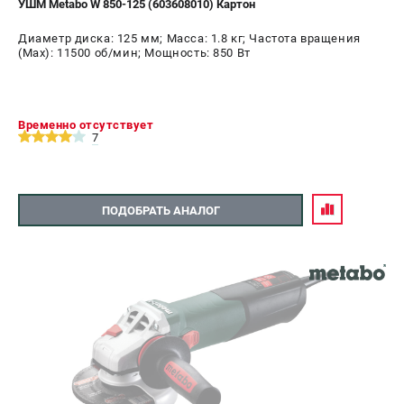
УШМ Metabo W 850-125 (603608010) Картон
СРАВНЕНИЕ
(
0
)
Диаметр диска: 125 мм; Масса: 1.8 кг; Частота вращения
(Max): 11500 об/мин; Мощность: 850 Вт
ИЗБРАННОЕ
(
0
)
МАГАЗИНЫ
Временно отсутствует
7
СЕРВИС
ПОДОБРАТЬ АНАЛОГ
ПОДДЕРЖКА
Сервисный центр
ИНФОРМАЦИЯ
Юридическим лицам
Контакты
Правила обмена и возврата
Способы оплаты