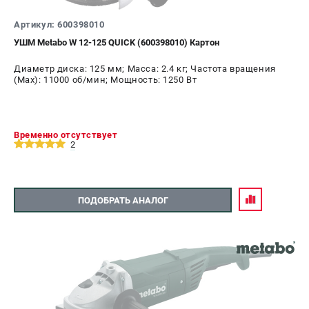
О компании
О бренде
Артикул: 600398010
Политика обработки персональных данных
УШМ Metabo W 12-125 QUICK (600398010) Картон
Новости
Диаметр диска: 125 мм; Масса: 2.4 кг; Частота вращения
Программа бонусов
(Max): 11000 об/мин; Мощность: 1250 Вт
Как нас найти
Пользовательское соглашение
Временно отсутствует
СЕТЕВОЙ ЭЛЕКТРОИНСТРУМЕНТ
2
Угловые шлифмашины (УШМ)
Перфораторы
ПОДОБРАТЬ АНАЛОГ
Дрели
Лобзики
Пылесосы
АККУМУЛЯТОРНЫЙ ИНСТРУМЕНТ
Аккумуляторные шуруповерты