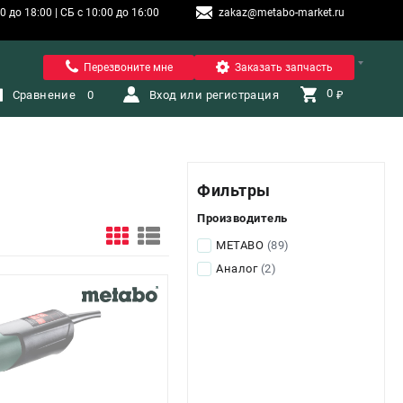
 до 18:00 | СБ с 10:00 до 16:00
zakaz@metabo-market.ru
Санкт-Петербург
Перезвоните мне
Заказать запчасть
0 
Сравнение
0
Вход или регистрация
₽
Фильтры
Производитель
METABO
(89)
Аналог
(2)