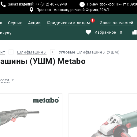
Заказ изделий: +7 (812) 407-39-48
Прием звонков: Пн-Пт с 09:00
Проспект Александровской Фермы, 29АЛ
а
Сервис
Акции
Юридическим лицам
Заказ запчастей
Избранное
0
ент
Шлифмашины
Угловые шлифмашины (УШМ)
ашины (УШМ) Metabo
ности