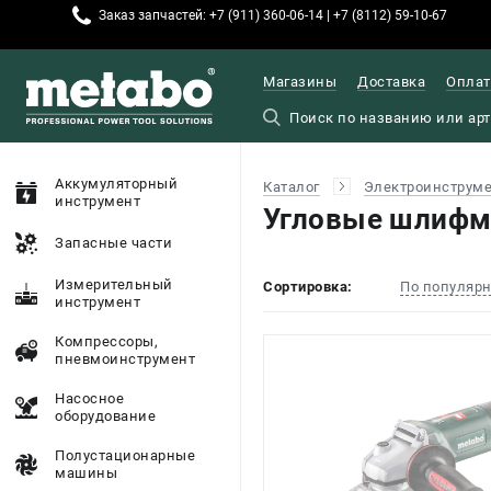
Заказ запчастей: +7 (911) 360-06-14 | +7 (8112) 59-10-67
Магазины
Доставка
Оплат
Аккумуляторный
Каталог
Электроинструм
инструмент
Угловые шлифм
Запасные части
Измерительный
Сортировка:
По популяр
инструмент
Компрессоры,
пневмоинструмент
Насосное
оборудование
Полустационарные
машины