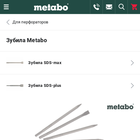
0 
Для перфораторов
₽
САНКТ-ПЕТЕРБУРГ
Зубила Metabo
+7 (812) 407-39-48
- ЗАКАЗ ИЗДЕЛИЙ
Зубила SDS-max
+7 (911) 360-06-14 | +7 (8112) 59-10-67
- ЗАКАЗ ЗАПЧАСТЕЙ
Зубила SDS-plus
ЗАКАЗАТЬ ЗАПЧАСТЬ
ВХОД ИЛИ РЕГИСТРАЦИЯ
КАТАЛОГ
АКЦИИ