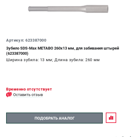
О компании
О бренде
Политика обработки персональных данных
Новости
Программа бонусов
Как нас найти
Артикул: 623387000
Пользовательское соглашение
Зубило SDS-Max METABO 260x13 мм, для забивания штырей
(623387000)
Ширина зубила: 13 мм; Длина зубила: 260 мм
СЕТЕВОЙ ЭЛЕКТРОИНСТРУМЕНТ
Угловые шлифмашины (УШМ)
Перфораторы
Дрели
Временно отсутствует
Оставить отзыв
Лобзики
Пылесосы
ПОДОБРАТЬ АНАЛОГ
АККУМУЛЯТОРНЫЙ ИНСТРУМЕНТ
Аккумуляторные шуруповерты