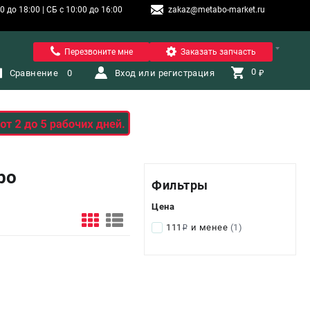
 до 18:00 | СБ с 10:00 до 16:00
zakaz@metabo-market.ru
Санкт-Петербург
Перезвоните мне
Заказать запчасть
0 
Сравнение
0
Вход или регистрация
₽
bo
Фильтры
Цена
111
и менее
(1)
i