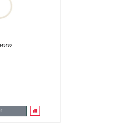
145430
ОГ