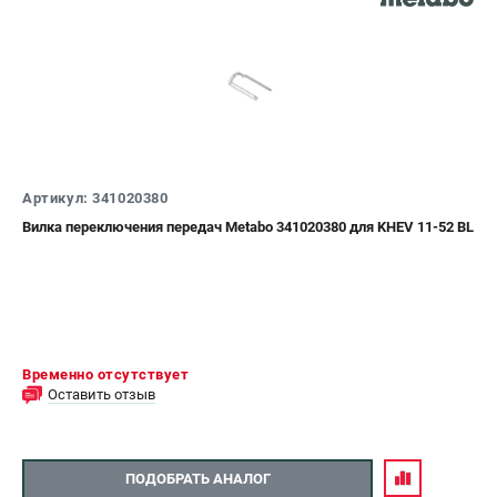
Аккумуляторные УШМ
Наборы инструмента
Аккумуляторные лобзики
РАСХОДНЫЕ МАТЕРИАЛЫ И АКСЕССУАРЫ
Аккумуляторы и зарядные устройства
Запчасти для изделий
Артикул: 341020380
Кейсы и сумки
Вилка переключения передач Metabo 341020380 для KHEV 11-52 BL
ТЕЛЕФОН (ПОМОНА)
+7 (800) 550-70-46
Информация размещённая на сайте не является публичной
офертой.
8 (812) 318-40-26
Временно отсутствует
8 (800) 550-70-46
Оставить отзыв
Режим работы колл-центра:
пн-пт - с 9:00 до 18:00
сб - с 10:00 до 16:00
вс - выходной
ПОДОБРАТЬ АНАЛОГ