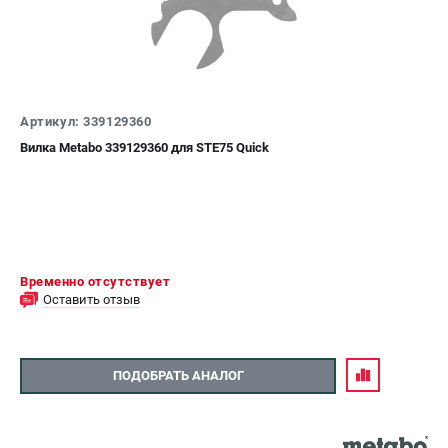
О компании
О бренде
Политика обработки персональных данных
Новости
Программа бонусов
Артикул: 339129360
Пользовательское соглашение
Вилка Metabo 339129360 для STE75 Quick
СЕТЕВОЙ ЭЛЕКТРОИНСТРУМЕНТ
Угловые шлифмашины (УШМ)
Перфораторы
Дрели
Временно отсутствует
Лобзики
Оставить отзыв
Пылесосы
АККУМУЛЯТОРНЫЙ ИНСТРУМЕНТ
ПОДОБРАТЬ АНАЛОГ
Аккумуляторные шуруповерты
Аккумуляторные перфораторы