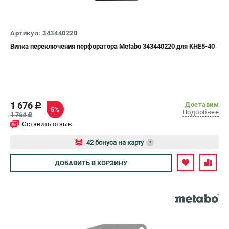
СРАВНЕНИЕ
(
0
)
Артикул: 343440220
ИЗБРАННОЕ
(
0
)
Вилка переключения перфоратора Metabo 343440220 для KHE5-40
МАГАЗИНЫ
СЕРВИС
1 676
Доставим
c
5%
Подробнее
1 764
c
ПОДДЕРЖКА
Оставить отзыв
Сервисный центр
42 бонуса на карту
?
Авторизуйтесь
ДОБАВИТЬ
В КОРЗИНУ
ИНФОРМАЦИЯ
Юридическим лицам
Контакты
Правила обмена и возврата
Способы оплаты