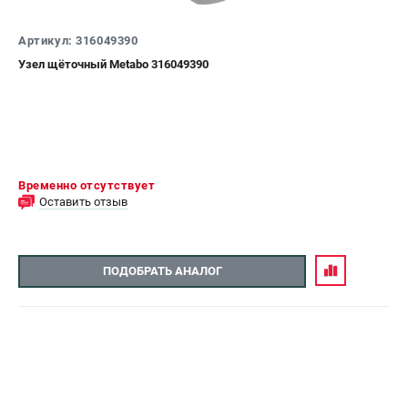
СРАВНЕНИЕ
(
0
)
Артикул: 316049390
Узел щёточный Metabo 316049390
ИЗБРАННОЕ
(
0
)
МАГАЗИНЫ
СЕРВИС
Временно отсутствует
Оставить отзыв
ПОДДЕРЖКА
Сервисный центр
ПОДОБРАТЬ АНАЛОГ
ИНФОРМАЦИЯ
Юридическим лицам
Контакты
Правила обмена и возврата
Способы оплаты