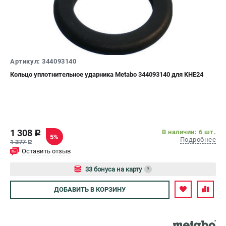
О компании
О бренде
Политика обработки персональных данных
Новости
Программа бонусов
Артикул: 344093140
Как нас найти
Кольцо уплотнительное ударника Metabo 344093140 для KHE24
Пользовательское соглашение
СЕТЕВОЙ ЭЛЕКТРОИНСТРУМЕНТ
Угловые шлифмашины (УШМ)
1 308
В наличии: 6 шт.
c
Перфораторы
5%
Подробнее
1 377
c
Дрели
Оставить отзыв
Лобзики
33 бонуса на карту
?
Пылесосы
Авторизуйтесь
ДОБАВИТЬ
В КОРЗИНУ
АККУМУЛЯТОРНЫЙ ИНСТРУМЕНТ
Аккумуляторные шуруповерты