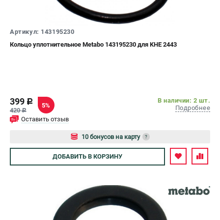
СРАВНЕНИЕ
(
0
)
Артикул: 143195230
ИЗБРАННОЕ
(
0
)
Кольцо уплотнительное Metabo 143195230 для KHE 2443
МАГАЗИНЫ
СЕРВИС
399
В наличии: 2 шт.
c
5%
Подробнее
420
c
ПОДДЕРЖКА
Оставить отзыв
Сервисный центр
10 бонусов на карту
?
Авторизуйтесь
ДОБАВИТЬ
В КОРЗИНУ
ИНФОРМАЦИЯ
Юридическим лицам
Контакты
Правила обмена и возврата
Способы оплаты