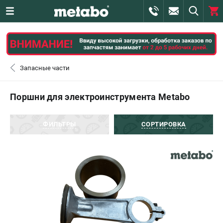
0 
₽
САНКТ-ПЕТЕРБУРГ
Запасные части
+7 (812) 407-39-48
- ЗАКАЗ ИЗДЕЛИЙ
Поршни для электроинструмента Metabo
+7 (911) 360-06-14 | +7 (8112) 59-10-67
- ЗАКАЗ ЗАПЧАСТЕЙ
ФИЛЬТРЫ
СОРТИРОВКА
ЗАКАЗАТЬ ЗАПЧАСТЬ
ВХОД ИЛИ РЕГИСТРАЦИЯ
КАТАЛОГ
АКЦИИ