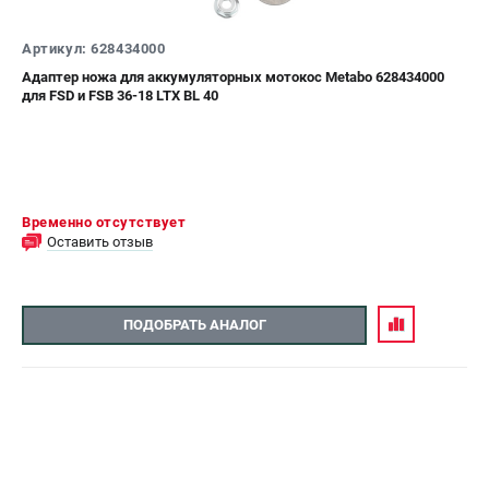
СРАВНЕНИЕ
(
0
)
Артикул: 628434000
Адаптер ножа для аккумуляторных мотокос Metabo 628434000
ИЗБРАННОЕ
(
0
)
для FSD и FSB 36-18 LTX BL 40
МАГАЗИНЫ
СЕРВИС
Временно отсутствует
Оставить отзыв
ПОДДЕРЖКА
Сервисный центр
ПОДОБРАТЬ АНАЛОГ
ИНФОРМАЦИЯ
Юридическим лицам
Контакты
Правила обмена и возврата
Способы оплаты