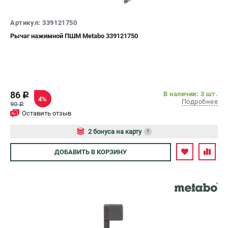
СРАВНЕНИЕ
(
0
)
Артикул: 339121750
Рычаг нажимной ПШМ Metabo 339121750
ИЗБРАННОЕ
(
0
)
МАГАЗИНЫ
86
В наличии: 3 шт.
c
СЕРВИС
4%
Подробнее
90
c
Оставить отзыв
ПОДДЕРЖКА
2 бонуса на карту
?
Сервисный центр
Авторизуйтесь
ДОБАВИТЬ
В КОРЗИНУ
ИНФОРМАЦИЯ
Юридическим лицам
Контакты
Правила обмена и возврата
Способы оплаты