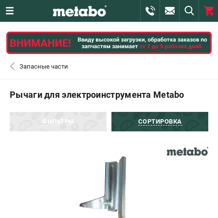
0 
₽
САНКТ-ПЕТЕРБУРГ
Запасные части
+7 (812) 407-39-48
- ЗАКАЗ ИЗДЕЛИЙ
Рычаги для электроинструмента Metabo
+7 (911) 360-06-14 | +7 (8112) 59-10-67
- ЗАКАЗ ЗАПЧАСТЕЙ
ФИЛЬТРЫ
СОРТИРОВКА
ЗАКАЗАТЬ ЗАПЧАСТЬ
ВХОД ИЛИ РЕГИСТРАЦИЯ
КАТАЛОГ
АКЦИИ