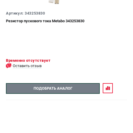
СРАВНЕНИЕ
(
0
)
Артикул: 343253830
Резистор пускового тока Metabo 343253830
ИЗБРАННОЕ
(
0
)
МАГАЗИНЫ
СЕРВИС
Временно отсутствует
Оставить отзыв
ПОДДЕРЖКА
Сервисный центр
ПОДОБРАТЬ АНАЛОГ
ИНФОРМАЦИЯ
Юридическим лицам
Контакты
Правила обмена и возврата
Способы оплаты