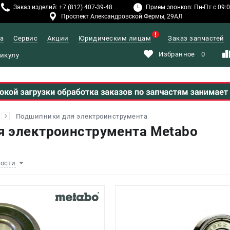
Заказ изделий: +7 (812) 407-39-48
Прием звонков: Пн-Пт с 09:00
Проспект Александровской Фермы, 29АЛ
а
Сервис
Акции
Юридическим лицам
Заказ запчастей
Избранное
0
Подшипники для электроинструмента
 электроинструмента Metabo
ности