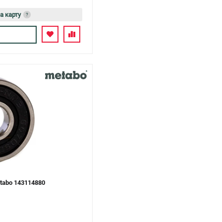
а карту
?
сь
abo 143114880