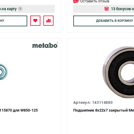
Оставить отзыв
 на карту
13 бонусов н
?
тесь
Авторизуйте
НУ
ДОБАВИТЬ
В КОРЗИНУ
Артикул: 143114880
115870 для W850-125
Подшипник 8х22х7 закрытый Met