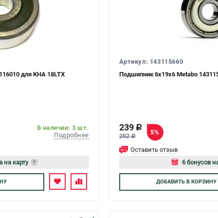
Артикул: 143115660
116010 для KHA 18LTX
Подшипник 6х19х6 Metabo 14311
239
c
В наличии: 3 шт.
5%
Подробнее
252
c
Оставить отзыв
в на карту
6 бонусов н
?
тесь
Авторизуйтес
НУ
ДОБАВИТЬ
В КОРЗИНУ