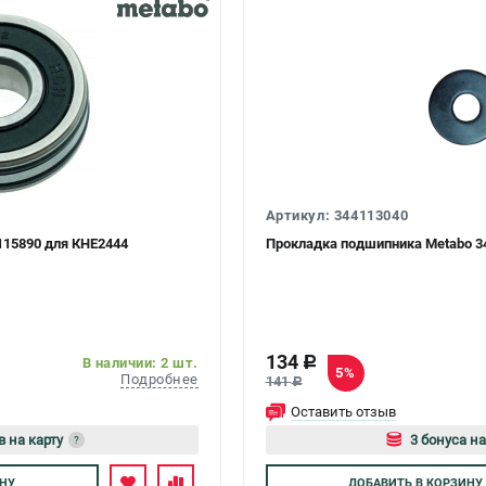
Артикул: 344113040
115890 для КНЕ2444
Прокладка подшипника Metabo 3
134
c
В наличии: 2 шт.
5%
Подробнее
141
c
Оставить отзыв
в на карту
3 бонуса на
?
тесь
Авторизуйтес
НУ
ДОБАВИТЬ
В КОРЗИНУ