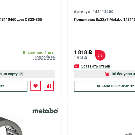
Артикул: 143113400
43110460 для CS23-355
Подшипник 8x22x7 Metabo 14311
1 818
c
В наличии: 1 шт.
5%
Подробнее
1 914
c
Оставить отзыв
в на карту
36 бонусов н
?
тесь
Авторизуйте
НУ
ДОБАВИТЬ
В КОРЗИНУ