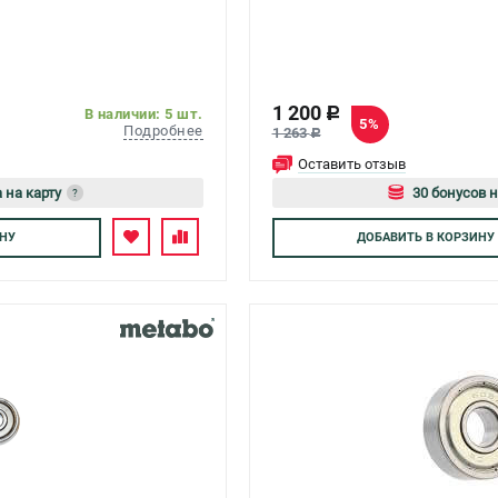
1 200
c
В наличии: 5 шт.
5%
Подробнее
1 263
c
Оставить отзыв
 на карту
30 бонусов н
?
тесь
Авторизуйте
НУ
ДОБАВИТЬ
В КОРЗИНУ