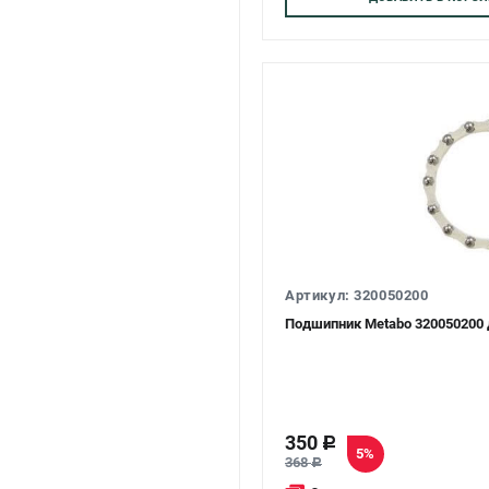
Артикул: 320050200
Подшипник Metabo 320050200 
350
c
5%
368
c