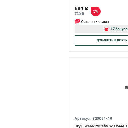
684
c
5%
720
c
Оставить отзыв
17 бонусо
Авторизуй
ДОБАВИТЬ
В КОРЗИ
Артикул: 320054410
Подшипник Metabo 320054410