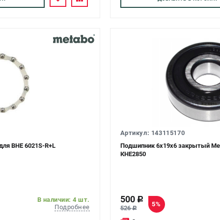
Артикул: 143115170
для BHE 6021S-R+L
Подшипник 6х19x6 закрытый Met
КНЕ2850
500
c
В наличии: 4 шт.
5%
Подробнее
526
c