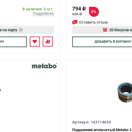
794
c
В наличии: 2 шт.
5%
Подробнее
836
c
Оставить отзыв
в на карту
20 бонусов н
?
тесь
Авторизуйте
НУ
ДОБАВИТЬ
В КОРЗИНУ
Артикул: 143114030
Подшипник игольчатый Metabo 1