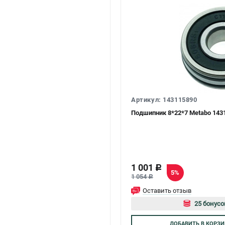
Артикул: 143115890
Подшипник 8*22*7 Metabo 143
1 001
c
5%
1 054
c
Оставить отзыв
25 бонусо
Авторизуй
ДОБАВИТЬ
В КОРЗИ