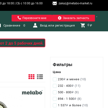
 до 18:00 | СБ с 10:00 до 16:00
zakaz@metabo-market.ru
Санкт-Петербург
Перезвоните мне
Заказать запчасть
0 
Сравнение
0
Вход или регистрация
₽
Фильтры
Цена
230
и менее
(10)
i
232 - 400
(11)
i
500 - 800
(9)
i
894 - 1 500
(8)
i
1 537
и более
(10)
i