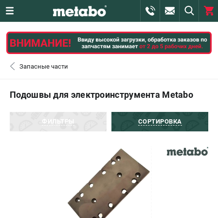
0 
₽
САНКТ-ПЕТЕРБУРГ
Запасные части
+7 (812) 407-39-48
- ЗАКАЗ ИЗДЕЛИЙ
Подошвы для электроинструмента Metabo
+7 (911) 360-06-14 | +7 (8112) 59-10-67
- ЗАКАЗ ЗАПЧАСТЕЙ
ФИЛЬТРЫ
СОРТИРОВКА
ЗАКАЗАТЬ ЗАПЧАСТЬ
ВХОД ИЛИ РЕГИСТРАЦИЯ
КАТАЛОГ
АКЦИИ