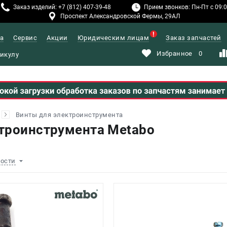
Заказ изделий: +7 (812) 407-39-48
Прием звонков: Пн-Пт с 09:00
Проспект Александровской Фермы, 29АЛ
а
Сервис
Акции
Юридическим лицам
Заказ запчастей
Избранное
0
Винты для электроинструмента
троинструмента Metabo
ности