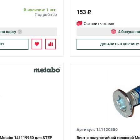
В наличии: 1 шт.
153
c
Подробнее
Оставить отзыв
 на карту
4 бонуса на
?
есь
Авторизуйтес
НУ
ДОБАВИТЬ
В КОРЗИНУ
Артикул: 141120550
 Metabo 141119950 для STEP
Винт с полупотайной головкой Me