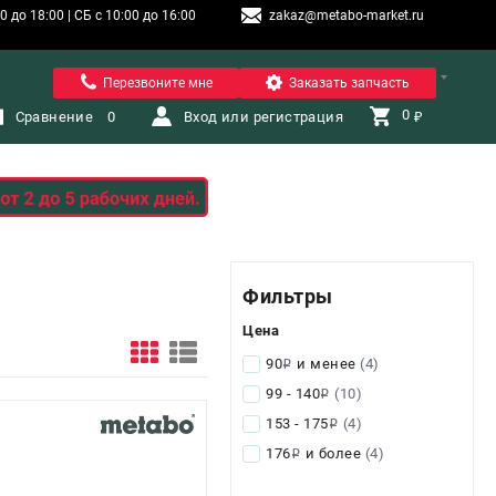
 до 18:00 | СБ с 10:00 до 16:00
zakaz@metabo-market.ru
Санкт-Петербург
Перезвоните мне
Заказать запчасть
0 
Сравнение
0
Вход или регистрация
₽
Фильтры
Цена
90
и менее
(4)
i
99 - 140
(10)
i
153 - 175
(4)
i
176
и более
(4)
i