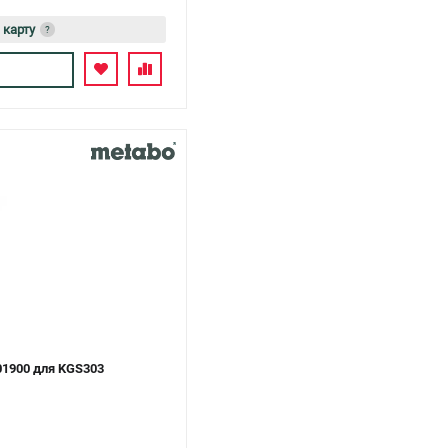
 карту
?
ь
01900 для KGS303