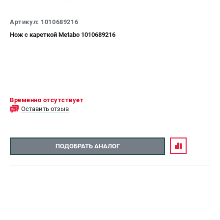
СРАВНЕНИЕ
(
0
)
Артикул: 1010689216
Нож с кареткой Metabo 1010689216
ИЗБРАННОЕ
(
0
)
МАГАЗИНЫ
СЕРВИС
Временно отсутствует
Оставить отзыв
ПОДДЕРЖКА
Сервисный центр
ПОДОБРАТЬ АНАЛОГ
ИНФОРМАЦИЯ
Юридическим лицам
Контакты
Правила обмена и возврата
Способы оплаты