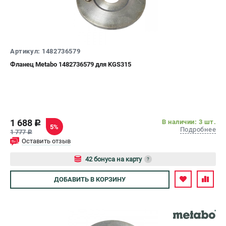
О компании
О бренде
Политика обработки персональных данных
Новости
Артикул: 1482736579
Программа бонусов
Фланец Metabo 1482736579 для KGS315
Как нас найти
Пользовательское соглашение
СЕТЕВОЙ ЭЛЕКТРОИНСТРУМЕНТ
1 688
Угловые шлифмашины (УШМ)
В наличии: 3 шт.
c
5%
Подробнее
1 777
c
Перфораторы
Оставить отзыв
Дрели
42 бонуса на карту
Лобзики
?
Пылесосы
Авторизуйтесь
ДОБАВИТЬ
В КОРЗИНУ
АККУМУЛЯТОРНЫЙ ИНСТРУМЕНТ
Аккумуляторные шуруповерты