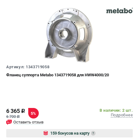
ЗАКАЗ ЗАПЧАСТЕЙ
+7 (911) 360-06-14 | +7 (8112) 59-10-67
zakaz@metabo-market.ru
Артикул: 1343719058
Фланец суппорта Metabo 1343719058 для HWW4000/20
6 365
В наличии: 2 шт.
c
5%
Подробнее
6 700
c
Оставить отзыв
159 бонусов на карту
?