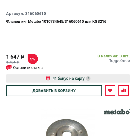
СРАВНЕНИЕ
(
0
)
Артикул: 316060610
Фланец к-т Metabo 1010734645/316060610 для KGS216
ИЗБРАННОЕ
(
0
)
МАГАЗИНЫ
1 647
В наличии: 3 шт.
c
СЕРВИС
5%
Подробнее
1 734
c
Оставить отзыв
ПОДДЕРЖКА
41 бонус на карту
?
Сервисный центр
Авторизуйтесь
ДОБАВИТЬ
В КОРЗИНУ
ИНФОРМАЦИЯ
Юридическим лицам
Контакты
Правила обмена и возврата
Способы оплаты