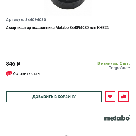
СРАВНЕНИЕ
(
0
)
Артикул: 344094080
ИЗБРАННОЕ
(
0
)
Амортизатор подшипника Metabo 344094080 для КНЕ24
МАГАЗИНЫ
СЕРВИС
846
В наличии: 2 шт.
c
Подробнее
ПОДДЕРЖКА
Оставить отзыв
Сервисный центр
ДОБАВИТЬ
В КОРЗИНУ
ИНФОРМАЦИЯ
Юридическим лицам
Контакты
Правила обмена и возврата
Способы оплаты