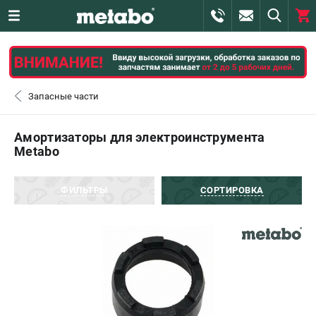
0 
₽
САНКТ-ПЕТЕРБУРГ
Запасные части
+7 (812) 407-39-48
- ЗАКАЗ ИЗДЕЛИЙ
Амортизаторы для электроинструмента
Metabo
+7 (911) 360-06-14 | +7 (8112) 59-10-67
- ЗАКАЗ ЗАПЧАСТЕЙ
ФИЛЬТРЫ
СОРТИРОВКА
ЗАКАЗАТЬ ЗАПЧАСТЬ
ВХОД ИЛИ РЕГИСТРАЦИЯ
КАТАЛОГ
АКЦИИ