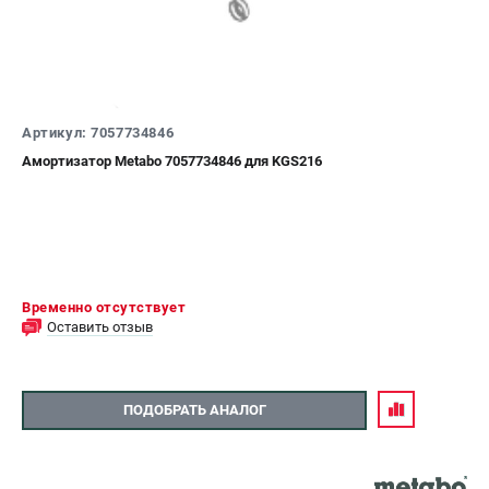
О компании
О бренде
Политика обработки персональных данных
Новости
Программа бонусов
Артикул: 7057734846
Как нас найти
Амортизатор Metabo 7057734846 для KGS216
Пользовательское соглашение
СЕТЕВОЙ ЭЛЕКТРОИНСТРУМЕНТ
Угловые шлифмашины (УШМ)
Перфораторы
Временно отсутствует
Дрели
Оставить отзыв
Лобзики
Пылесосы
ПОДОБРАТЬ АНАЛОГ
АККУМУЛЯТОРНЫЙ ИНСТРУМЕНТ
Аккумуляторные шуруповерты