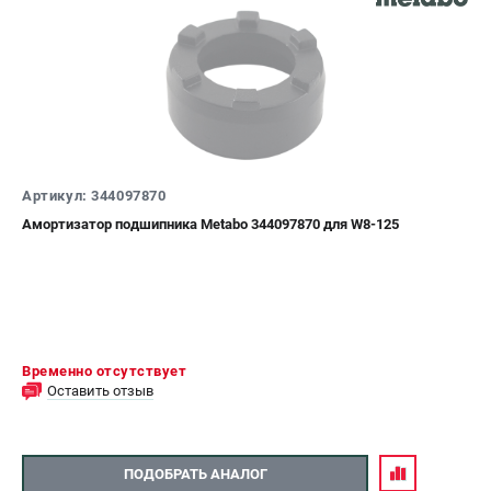
Аккумуляторные перфораторы
Аккумуляторные УШМ
Наборы инструмента
Аккумуляторные лобзики
РАСХОДНЫЕ МАТЕРИАЛЫ И АКСЕССУАРЫ
Аккумуляторы и зарядные устройства
Артикул: 344097870
Запчасти для изделий
Амортизатор подшипника Metabo 344097870 для W8-125
Кейсы и сумки
ТЕЛЕФОН (САНКТ-ПЕТЕРБУРГ)
+7 (812) 407-39-48
Информация размещённая на сайте не является публичной
Временно отсутствует
офертой.
Оставить отзыв
8 (812) 318-40-26
8 (800) 550-70-46
Режим работы колл-центра:
пн-пт - с 9:00 до 18:00
сб - с 10:00 до 16:00
ПОДОБРАТЬ АНАЛОГ
вс - выходной