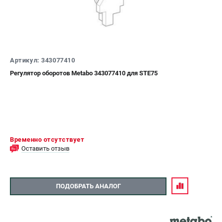
О компании
О бренде
Политика обработки персональных данных
Новости
Программа бонусов
Артикул: 343077410
Как нас найти
Регулятор оборотов Metabo 343077410 для STE75
Пользовательское соглашение
СЕТЕВОЙ ЭЛЕКТРОИНСТРУМЕНТ
Угловые шлифмашины (УШМ)
Перфораторы
Временно отсутствует
Дрели
Оставить отзыв
Лобзики
Пылесосы
ПОДОБРАТЬ АНАЛОГ
АККУМУЛЯТОРНЫЙ ИНСТРУМЕНТ
Аккумуляторные шуруповерты