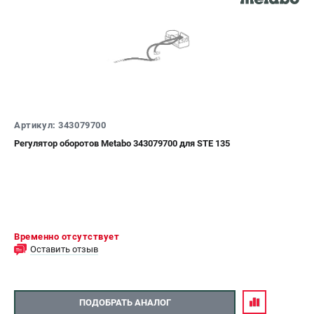
Аккумуляторные перфораторы
Аккумуляторные УШМ
Наборы инструмента
Аккумуляторные лобзики
РАСХОДНЫЕ МАТЕРИАЛЫ И АКСЕССУАРЫ
Аккумуляторы и зарядные устройства
Артикул: 343079700
Запчасти для изделий
Регулятор оборотов Metabo 343079700 для STE 135
Кейсы и сумки
ТЕЛЕФОН (САНКТ-ПЕТЕРБУРГ)
+7 (812) 407-39-48
Информация размещённая на сайте не является публичной
Временно отсутствует
офертой.
Оставить отзыв
8 (812) 318-40-26
8 (800) 550-70-46
Режим работы колл-центра:
пн-пт - с 9:00 до 18:00
сб - с 10:00 до 16:00
ПОДОБРАТЬ АНАЛОГ
вс - выходной