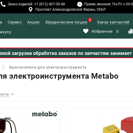
Заказ изделий: +7 (812) 407-39-48
Прием звонков: Пн-Пт с 09:00
Проспект Александровской Фермы, 29АЛ
а
Сервис
Акции
Юридическим лицам
Заказ запчастей
Избранное
0
Выключатели для электроинструмента
я электроинструмента Metabo
ности