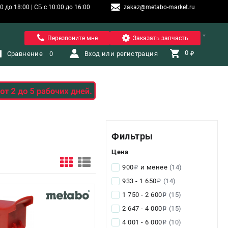
 до 18:00 | СБ с 10:00 до 16:00
zakaz@metabo-market.ru
Санкт-Петербург
Перезвоните мне
Заказать запчасть
0 
Сравнение
0
Вход или регистрация
₽
Фильтры
Цена
900
и менее
(14)
i
933 - 1 650
(14)
i
1 750 - 2 600
(15)
i
2 647 - 4 000
(15)
i
4 001 - 6 000
(10)
i