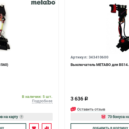
Артикул: 343410600
1560)
Выключатель METABO для BS14.4
В наличии: 5 шт.
3 636
c
Подробнее
Оставить отзыв
в на карту
73 бонуса н
?
йтесь
Авторизуйтес
НУ
ДОБАВИТЬ
В КОРЗИНУ