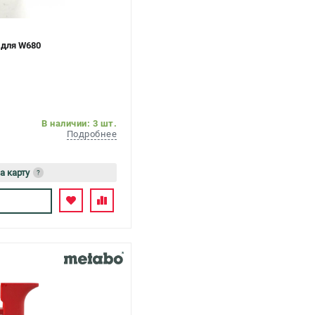
 для W680
В наличии: 3 шт.
Подробнее
а карту
?
сь