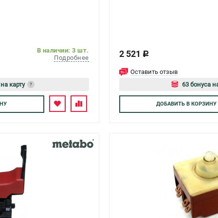
В наличии: 3 шт.
2 521
c
Подробнее
Оставить отзыв
 на карту
63 бонуса н
?
есь
Авторизуйтес
НУ
ДОБАВИТЬ
В КОРЗИНУ