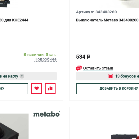
Артикул: 343408260
50 для KHE2444
Выключатель Метаво 343408260
В наличии: 8 шт.
534
c
Подробнее
Оставить отзыв
в на карту
13 бонусов н
?
тесь
Авторизуйте
НУ
ДОБАВИТЬ
В КОРЗИНУ