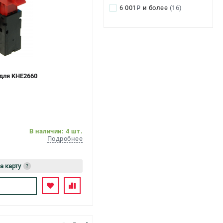
6 001
и более
(16)
i
для KHE2660
В наличии: 4 шт.
Подробнее
а карту
?
сь