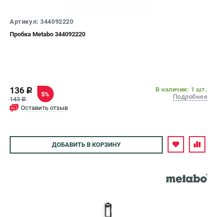
СРАВНЕНИЕ
(
0
)
Артикул: 344092220
Пробка Metabo 344092220
ИЗБРАННОЕ
(
0
)
МАГАЗИНЫ
136
В наличии: 1 шт.
c
СЕРВИС
5%
Подробнее
143
c
Оставить отзыв
ПОДДЕРЖКА
Сервисный центр
ДОБАВИТЬ
В КОРЗИНУ
ИНФОРМАЦИЯ
Юридическим лицам
Контакты
Правила обмена и возврата
Способы оплаты