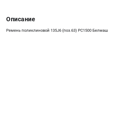
Аккумуляторные перфораторы
Аккумуляторные УШМ
Наборы инструмента
Описание
Аккумуляторные лобзики
Ремень поликлиновой 135J6 (поз.63) РС1500 Белмаш
РАСХОДНЫЕ МАТЕРИАЛЫ И АКСЕССУАРЫ
Аккумуляторы и зарядные устройства
Запчасти для изделий
Кейсы и сумки
ТЕЛЕФОН (САНКТ-ПЕТЕРБУРГ)
+7 (812) 407-39-48
Информация размещённая на сайте не является публичной
офертой.
8 (812) 318-40-26
8 (800) 550-70-46
Режим работы колл-центра:
пн-пт - с 9:00 до 18:00
сб - с 10:00 до 16:00
вс - выходной