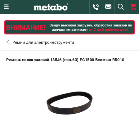
0 
₽
САНКТ-ПЕТЕРБУРГ
Ремни для электроинструмента
+7 (812) 407-39-48
- ЗАКАЗ ИЗДЕЛИЙ
Ремень поликлиновой 135J6 (поз.63) РС1500 Белмаш RR010
+7 (911) 360-06-14 | +7 (8112) 59-10-67
- ЗАКАЗ ЗАПЧАСТЕЙ
ЗАКАЗАТЬ ЗАПЧАСТЬ
ВХОД ИЛИ РЕГИСТРАЦИЯ
КАТАЛОГ
АКЦИИ