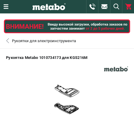
0 
₽
САНКТ-ПЕТЕРБУРГ
Рукоятки для электроинструмента
+7 (812) 407-39-48
- ЗАКАЗ ИЗДЕЛИЙ
Рукоятка Metabo 1010734173 для KGS216M
+7 (911) 360-06-14 | +7 (8112) 59-10-67
- ЗАКАЗ ЗАПЧАСТЕЙ
ЗАКАЗАТЬ ЗАПЧАСТЬ
ВХОД ИЛИ РЕГИСТРАЦИЯ
КАТАЛОГ
АКЦИИ