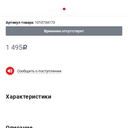
СРАВНЕНИЕ
(
0
)
Артикул товара:
1010734173
ИЗБРАННОЕ
(
0
)
Временно отсутствует
МАГАЗИНЫ
1 495
c
СЕРВИС
ПОДДЕРЖКА
Сообщить о поступлении
Сервисный центр
ИНФОРМАЦИЯ
Характеристики
Юридическим лицам
Контакты
Правила обмена и возврата
Способы оплаты
Описание