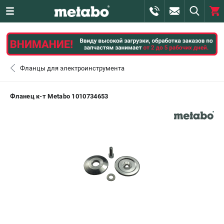
0 
₽
САНКТ-ПЕТЕРБУРГ
Фланцы для электроинструмента
+7 (812) 407-39-48
- ЗАКАЗ ИЗДЕЛИЙ
Фланец к-т Metabo 1010734653
+7 (911) 360-06-14 | +7 (8112) 59-10-67
- ЗАКАЗ ЗАПЧАСТЕЙ
ЗАКАЗАТЬ ЗАПЧАСТЬ
ВХОД ИЛИ РЕГИСТРАЦИЯ
КАТАЛОГ
АКЦИИ