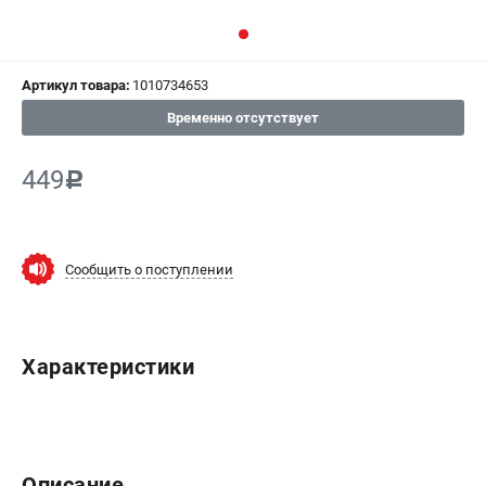
СРАВНЕНИЕ
(
0
)
Артикул товара:
1010734653
ИЗБРАННОЕ
(
0
)
Временно отсутствует
МАГАЗИНЫ
449
c
СЕРВИС
ПОДДЕРЖКА
Сообщить о поступлении
Сервисный центр
ИНФОРМАЦИЯ
Характеристики
Юридическим лицам
Контакты
Правила обмена и возврата
Способы оплаты
Описание