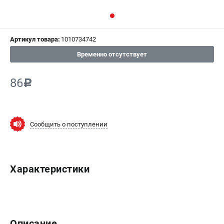
СРАВНЕНИЕ
(
0
)
Артикул товара:
1010734742
ИЗБРАННОЕ
(
0
)
Временно отсутствует
МАГАЗИНЫ
86
c
СЕРВИС
ПОДДЕРЖКА
Сообщить о поступлении
Сервисный центр
ИНФОРМАЦИЯ
Характеристики
Юридическим лицам
Контакты
Правила обмена и возврата
Способы оплаты
Описание