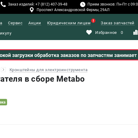
Заказ изделий: +7 (812) 407-39-48
Прием звонков: Пн-Пт с 09:00
Проспект Александровской Фермы, 29АЛ
а
Сервис
Акции
Юридическим лицам
Заказ запчастей
Избранное
0
Кронштейны для электроинструмента
ателя в сборе Metabo
вка