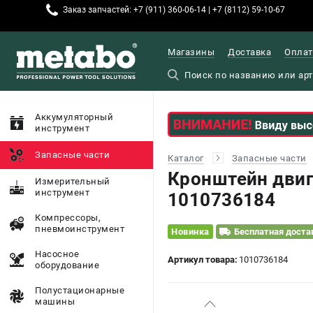
Заказ запчастей: +7 (911) 360-06-14 | +7 (8112) 59-10-67
Магазины
Доставка
Оплат
Аккумуляторный
инструмент
Запасные части
Каталог
Запасные части
Кронштейн двиг
Измерительный
инструмент
1010736184
Компрессоры,
пневмоинструмент
Новинка
Бесплатная доста
Насосное
Артикул товара:
1010736184
оборудование
Полустационарные
машины