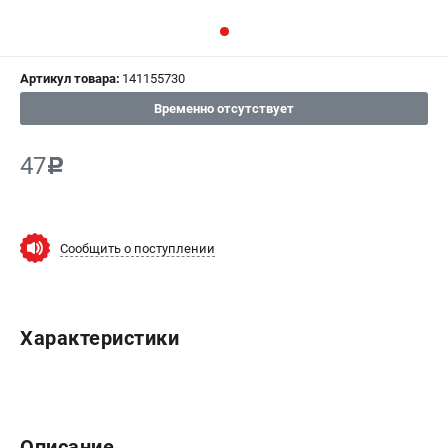
СРАВНЕНИЕ
(
0
)
Артикул товара:
141155730
ИЗБРАННОЕ
(
0
)
Временно отсутствует
МАГАЗИНЫ
47
c
СЕРВИС
ПОДДЕРЖКА
Сообщить о поступлении
Сервисный центр
ИНФОРМАЦИЯ
Характеристики
Юридическим лицам
Контакты
Правила обмена и возврата
Способы оплаты
Описание