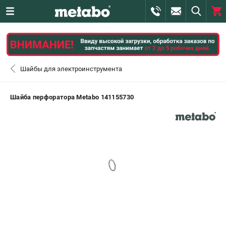
0 
₽
САНКТ-ПЕТЕРБУРГ
Шайбы для электроинструмента
+7 (812) 407-39-48
- ЗАКАЗ ИЗДЕЛИЙ
Шайба перфоратора Metabo 141155730
+7 (911) 360-06-14 | +7 (8112) 59-10-67
- ЗАКАЗ ЗАПЧАСТЕЙ
ЗАКАЗАТЬ ЗАПЧАСТЬ
ВХОД ИЛИ РЕГИСТРАЦИЯ
КАТАЛОГ
АКЦИИ