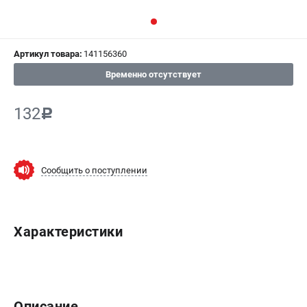
СРАВНЕНИЕ
(
0
)
Артикул товара:
141156360
ИЗБРАННОЕ
(
0
)
Временно отсутствует
МАГАЗИНЫ
132
c
СЕРВИС
ПОДДЕРЖКА
Сообщить о поступлении
Сервисный центр
ИНФОРМАЦИЯ
Характеристики
Юридическим лицам
Контакты
Правила обмена и возврата
Способы оплаты
Описание