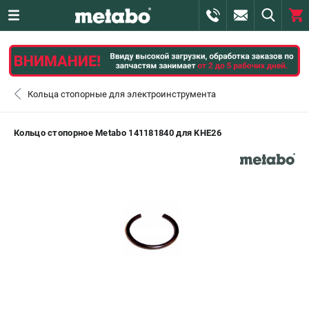
0 
₽
САНКТ-ПЕТЕРБУРГ
Кольца стопорные для электроинструмента
+7 (812) 407-39-48
- ЗАКАЗ ИЗДЕЛИЙ
Кольцо стопорное Metabo 141181840 для KHE26
+7 (911) 360-06-14 | +7 (8112) 59-10-67
- ЗАКАЗ ЗАПЧАСТЕЙ
ЗАКАЗАТЬ ЗАПЧАСТЬ
ВХОД ИЛИ РЕГИСТРАЦИЯ
КАТАЛОГ
АКЦИИ