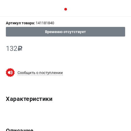
СРАВНЕНИЕ
(
0
)
Артикул товара:
141181840
ИЗБРАННОЕ
(
0
)
Временно отсутствует
МАГАЗИНЫ
132
c
СЕРВИС
ПОДДЕРЖКА
Сообщить о поступлении
Сервисный центр
ИНФОРМАЦИЯ
Характеристики
Юридическим лицам
Контакты
Правила обмена и возврата
Способы оплаты
Описание