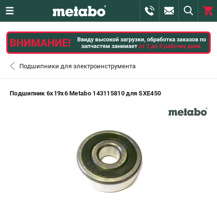
0 
₽
САНКТ-ПЕТЕРБУРГ
Подшипники для электроинструмента
+7 (812) 407-39-48
- ЗАКАЗ ИЗДЕЛИЙ
Подшипник 6х19х6 Metabo 143115810 для SXE450
+7 (911) 360-06-14 | +7 (8112) 59-10-67
- ЗАКАЗ ЗАПЧАСТЕЙ
ЗАКАЗАТЬ ЗАПЧАСТЬ
ВХОД ИЛИ РЕГИСТРАЦИЯ
КАТАЛОГ
АКЦИИ