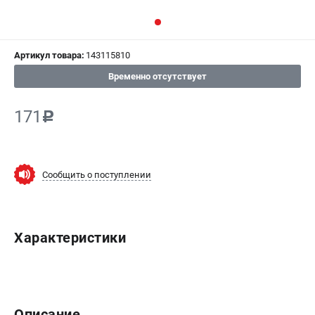
СРАВНЕНИЕ
(
0
)
Артикул товара:
143115810
ИЗБРАННОЕ
(
0
)
Временно отсутствует
МАГАЗИНЫ
171
c
СЕРВИС
ПОДДЕРЖКА
Сообщить о поступлении
Сервисный центр
ИНФОРМАЦИЯ
Характеристики
Юридическим лицам
Контакты
Правила обмена и возврата
Способы оплаты
Описание