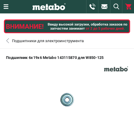
0 
₽
САНКТ-ПЕТЕРБУРГ
Подшипники для электроинструмента
+7 (812) 407-39-48
- ЗАКАЗ ИЗДЕЛИЙ
Подшипник 6х19х6 Metabo 143115870 для W850-125
+7 (911) 360-06-14 | +7 (8112) 59-10-67
- ЗАКАЗ ЗАПЧАСТЕЙ
ЗАКАЗАТЬ ЗАПЧАСТЬ
ВХОД ИЛИ РЕГИСТРАЦИЯ
КАТАЛОГ
АКЦИИ