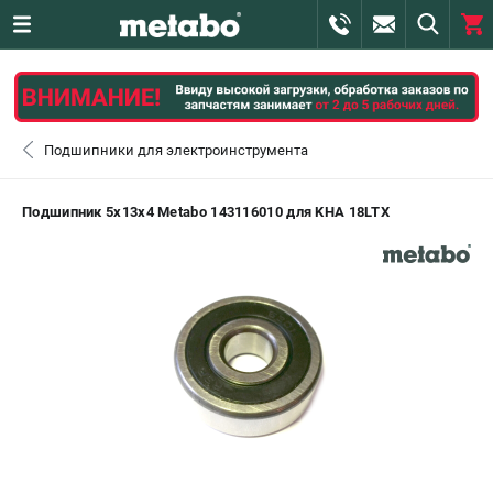
0 
₽
САНКТ-ПЕТЕРБУРГ
Подшипники для электроинструмента
+7 (812) 407-39-48
- ЗАКАЗ ИЗДЕЛИЙ
Подшипник 5х13х4 Metabo 143116010 для KHA 18LTX
+7 (911) 360-06-14 | +7 (8112) 59-10-67
- ЗАКАЗ ЗАПЧАСТЕЙ
ЗАКАЗАТЬ ЗАПЧАСТЬ
ВХОД ИЛИ РЕГИСТРАЦИЯ
КАТАЛОГ
АКЦИИ