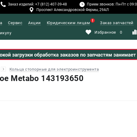
Заказ изделий: +7 (812) 407-39-48
Прием звонков: Пн-Пт с 09:00
Проспект Александровской Фермы, 29АЛ
а
Сервис
Акции
Юридическим лицам
Заказ запчастей
Избранное
0
Кольца стопорные для электроинструмента
ое Metabo 143193650