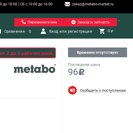
 до 18:00 | СБ с 10:00 до 16:00
zakaz@metabo-market.ru
Санкт-Петербург
Перезвоните мне
Заказать запчасть
0 
Сравнение
0
Вход или регистрация
₽
Временно отсутствует
Последняя цена
96
c
Сообщить о поступлении