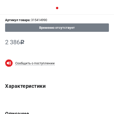
СРАВНЕНИЕ
(
0
)
Артикул товара:
315414990
ИЗБРАННОЕ
(
0
)
Временно отсутствует
МАГАЗИНЫ
2 386
c
СЕРВИС
ПОДДЕРЖКА
Сообщить о поступлении
Сервисный центр
ИНФОРМАЦИЯ
Характеристики
Юридическим лицам
Контакты
Правила обмена и возврата
Способы оплаты
Описание