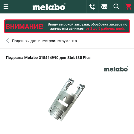
0 
₽
САНКТ-ПЕТЕРБУРГ
Подошвы для электроинструмента
+7 (812) 407-39-48
- ЗАКАЗ ИЗДЕЛИЙ
Подошва Metabo 315414990 для Steb135 Plus
+7 (911) 360-06-14 | +7 (8112) 59-10-67
- ЗАКАЗ ЗАПЧАСТЕЙ
ЗАКАЗАТЬ ЗАПЧАСТЬ
ВХОД ИЛИ РЕГИСТРАЦИЯ
КАТАЛОГ
АКЦИИ