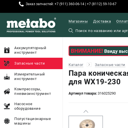
Заказ запчастей: +7 (911) 360-06-14 | +7 (8112) 59-10-67
Магазины
Доставка
Оплат
Аккумуляторный
инструмент
Запасные части
Каталог
Запасные части
Пара коническа
Измерительный
инструмент
для WX19-230
Компрессоры,
Артикул товара:
316025290
пневмоинструмент
Насосное
оборудование
Полустационарные
машины