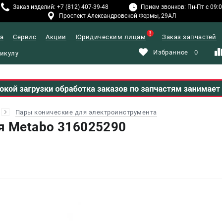
Заказ изделий: +7 (812) 407-39-48
Прием звонков: Пн-Пт с 09:00
Проспект Александровской Фермы, 29АЛ
а
Сервис
Акции
Юридическим лицам
Заказ запчастей
Избранное
0
Пары конические для электроинструмента
я Metabo 316025290