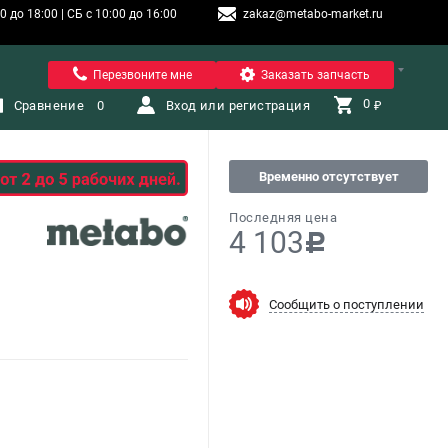
 до 18:00 | СБ с 10:00 до 16:00
zakaz@metabo-market.ru
Санкт-Петербург
Перезвоните мне
Заказать запчасть
0 
Сравнение
0
Вход или регистрация
₽
Временно отсутствует
Последняя цена
4 103
c
Сообщить о поступлении